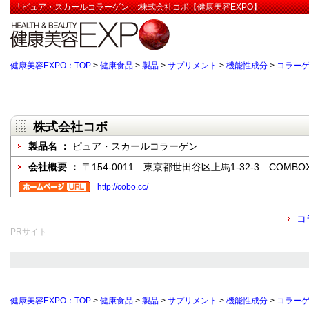
「ピュア・スカールコラーゲン」:株式会社コボ【健康美容EXPO】
健康美容EXPO：TOP
>
健康食品
>
製品
>
サプリメント
>
機能性成分
>
コラー
株式会社コボ
製品名 ：
ピュア・スカールコラーゲン
会社概要 ：
〒154-0011 東京都世田谷区上馬1-32-3 COMB
http://cobo.cc/
コ
PRサイト
健康美容EXPO：TOP
>
健康食品
>
製品
>
サプリメント
>
機能性成分
>
コラー