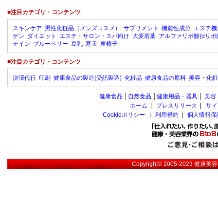
■注目カテゴリ・コンテンツ
スキンケア
男性化粧品（メンズコスメ）
サプリメント
機能性成分
エステ機
ゲン
ダイエット
エステ・サロン・スパ向け
大麦若葉
アルファリポ酸(αリポ
テイン
ブルーベリー
豆乳
寒天
車椅子
■注目カテゴリ・コンテンツ
決済代行
印刷
健康食品の製造(受託製造)
化粧品
健康食品の原料
美容・化粧
健康食品
│
自然食品
│
健康用品・器具
│
美容
ホーム
|
プレスリリース
|
サイ
Cookieポリシー
|
利用規約
|
個人情報保
Copyright© 2005-2023
健康美容