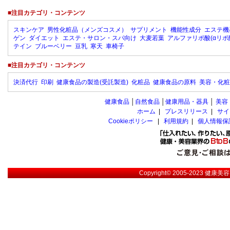
■注目カテゴリ・コンテンツ
スキンケア
男性化粧品（メンズコスメ）
サプリメント
機能性成分
エステ機
ゲン
ダイエット
エステ・サロン・スパ向け
大麦若葉
アルファリポ酸(αリポ
テイン
ブルーベリー
豆乳
寒天
車椅子
■注目カテゴリ・コンテンツ
決済代行
印刷
健康食品の製造(受託製造)
化粧品
健康食品の原料
美容・化粧
健康食品
│
自然食品
│
健康用品・器具
│
美容
ホーム
|
プレスリリース
|
サイ
Cookieポリシー
|
利用規約
|
個人情報保
Copyright© 2005-2023
健康美容