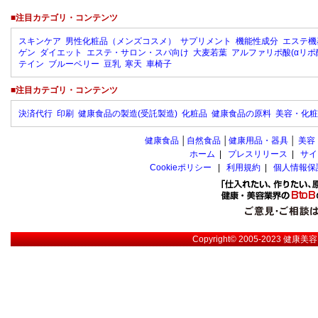
■注目カテゴリ・コンテンツ
スキンケア
男性化粧品（メンズコスメ）
サプリメント
機能性成分
エステ機
ゲン
ダイエット
エステ・サロン・スパ向け
大麦若葉
アルファリポ酸(αリポ
テイン
ブルーベリー
豆乳
寒天
車椅子
■注目カテゴリ・コンテンツ
決済代行
印刷
健康食品の製造(受託製造)
化粧品
健康食品の原料
美容・化粧
健康食品
│
自然食品
│
健康用品・器具
│
美容
ホーム
|
プレスリリース
|
サイ
Cookieポリシー
|
利用規約
|
個人情報保
Copyright© 2005-2023
健康美容