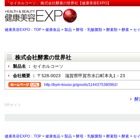
「セイホルコーソ」:株式会社酵素の世界社【健康美容EXPO】
健康美容EXPO：TOP
>
健康食品
>
製品
>
酵母・乳酸菌類
>
酵素類
>
酵素
>
セ
株式会社酵素の世界社
製品名 ：
セイホルコーソ
会社概要 ：
〒528-0023 滋賀県甲賀市水口町本丸1－23
http://bym-kouso.jp/goods/1144375380962/
酵
PRサイト
健康美容EXPO：TOP
>
健康食品
>
製品
>
酵母・乳酸菌類
>
酵素類
>
酵素
>
セ