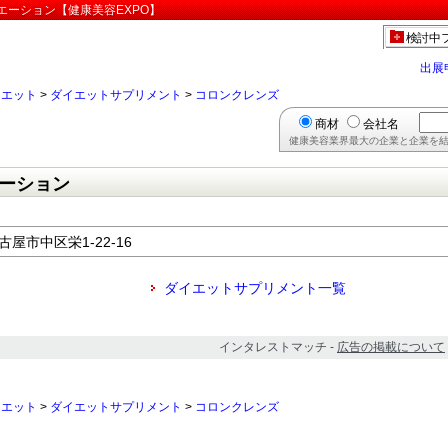
エーション【健康美容EXPO】
検討中
出展
イエット
>
ダイエットサプリメント
>
コロンクレンズ
商材
会社名
健康美容業界最大の企業と企業を結
ーション
古屋市中区栄1-22-16
ダイエットサプリメント一覧
インタレストマッチ -
広告の掲載について
イエット
>
ダイエットサプリメント
>
コロンクレンズ