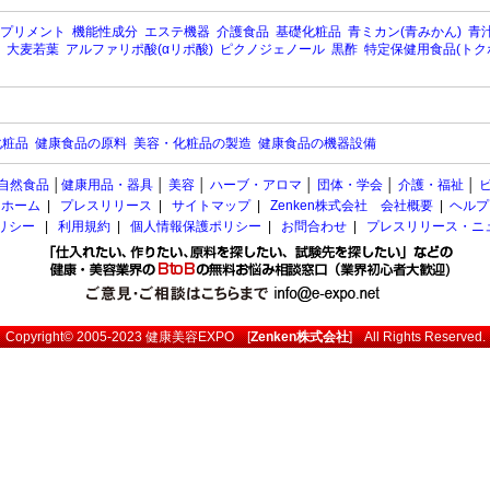
プリメント
機能性成分
エステ機器
介護食品
基礎化粧品
青ミカン(青みかん)
青汁
大麦若葉
アルファリポ酸(αリポ酸)
ピクノジェノール
黒酢
特定保健用食品(トク
化粧品
健康食品の原料
美容・化粧品の製造
健康食品の機器設備
自然食品
│
健康用品・器具
│
美容
│
ハーブ・アロマ
│
団体・学会
│
介護・福祉
│
ホーム
|
プレスリリース
|
サイトマップ
|
Zenken株式会社 会社概要
|
ヘルプ
ポリシー
|
利用規約
|
個人情報保護ポリシー
|
お問合わせ
|
プレスリリース・ニ
Copyright© 2005-2023
健康美容EXPO
[
Zenken株式会社
] All Rights Reserved.