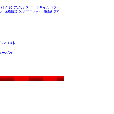
(トクホ)
アガリクス
コエンザイム
コラー
ホ)
医療機器（ゲルマニウム）
炭酸泉
プロ
ビジネス商材
ュース受付