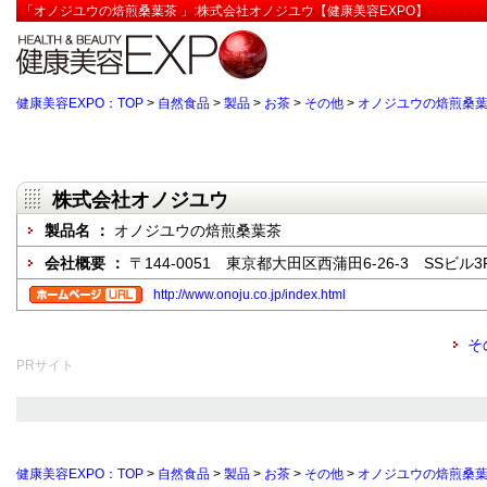
「オノジユウの焙煎桑葉茶 」:株式会社オノジユウ【健康美容EXPO】
健康美容EXPO：TOP
>
自然食品
>
製品
>
お茶
>
その他
>
オノジユウの焙煎桑
株式会社オノジユウ
製品名 ：
オノジユウの焙煎桑葉茶
会社概要 ：
〒144-0051 東京都大田区西蒲田6-26-3 SSビル3
http://www.onoju.co.jp/index.html
そ
PRサイト
健康美容EXPO：TOP
>
自然食品
>
製品
>
お茶
>
その他
>
オノジユウの焙煎桑