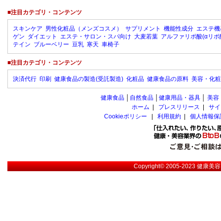
■注目カテゴリ・コンテンツ
スキンケア
男性化粧品（メンズコスメ）
サプリメント
機能性成分
エステ機
ゲン
ダイエット
エステ・サロン・スパ向け
大麦若葉
アルファリポ酸(αリポ
テイン
ブルーベリー
豆乳
寒天
車椅子
■注目カテゴリ・コンテンツ
決済代行
印刷
健康食品の製造(受託製造)
化粧品
健康食品の原料
美容・化粧
健康食品
│
自然食品
│
健康用品・器具
│
美容
ホーム
|
プレスリリース
|
サイ
Cookieポリシー
|
利用規約
|
個人情報保
Copyright© 2005-2023
健康美容