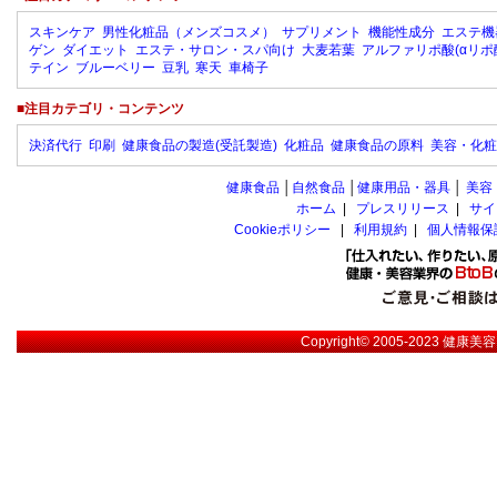
スキンケア
男性化粧品（メンズコスメ）
サプリメント
機能性成分
エステ機
ゲン
ダイエット
エステ・サロン・スパ向け
大麦若葉
アルファリポ酸(αリポ
テイン
ブルーベリー
豆乳
寒天
車椅子
■注目カテゴリ・コンテンツ
決済代行
印刷
健康食品の製造(受託製造)
化粧品
健康食品の原料
美容・化粧
健康食品
│
自然食品
│
健康用品・器具
│
美容
ホーム
|
プレスリリース
|
サイ
Cookieポリシー
|
利用規約
|
個人情報保
Copyright© 2005-2023
健康美容