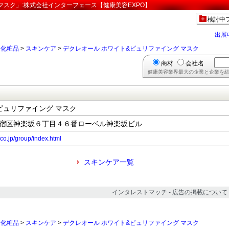
マスク」:株式会社インターフェース【健康美容EXPO】
検討中
出展
>
化粧品
>
スキンケア
>
デクレオール ホワイト&ピュリファイング マスク
商材
会社名
健康美容業界最大の企業と企業を結
ピュリファイング マスク
京都新宿区神楽坂６丁目４６番ローベル神楽坂ビル
.co.jp/group/index.html
スキンケア一覧
インタレストマッチ -
広告の掲載について
>
化粧品
>
スキンケア
>
デクレオール ホワイト&ピュリファイング マスク