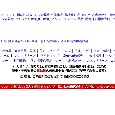
プリメント
機能性成分
エステ機器
介護食品
基礎化粧品
青ミカン(青みかん)
青汁
大麦若葉
アルファリポ酸(αリポ酸)
ピクノジェノール
黒酢
特定保健用食品(トク
化粧品
健康食品の原料
美容・化粧品の製造
健康食品の機器設備
自然食品
│
健康用品・器具
│
美容
│
ハーブ・アロマ
│
団体・学会
│
介護・福祉
│
ホーム
|
プレスリリース
|
サイトマップ
|
Zenken株式会社 会社概要
|
ヘルプ
ポリシー
|
利用規約
|
個人情報保護ポリシー
|
お問合わせ
|
プレスリリース・ニ
Copyright© 2005-2023
健康美容EXPO
[
Zenken株式会社
] All Rights Reserved.