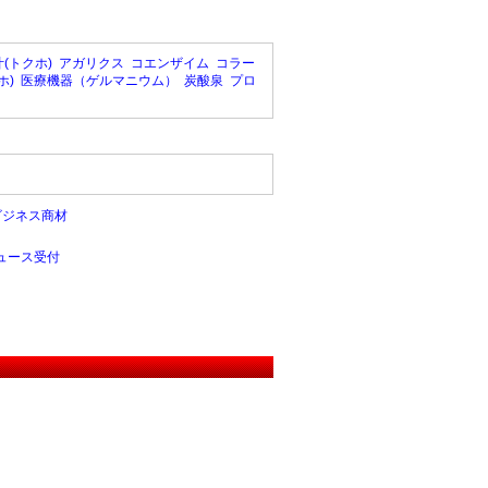
(トクホ)
アガリクス
コエンザイム
コラー
ホ)
医療機器（ゲルマニウム）
炭酸泉
プロ
ビジネス商材
ュース受付