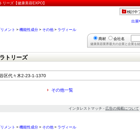
トリーズ【健康美容EXPO】
検討中
出展
プリメント
>
機能性成分
>
その他
>
ラヴィール
商材
会社名
健康美容業界最大の企業と企業を結
ラトリーズ
区代々木2-23-1-1370
その他一覧
インタレストマッチ -
広告の掲載について
プリメント
>
機能性成分
>
その他
>
ラヴィール