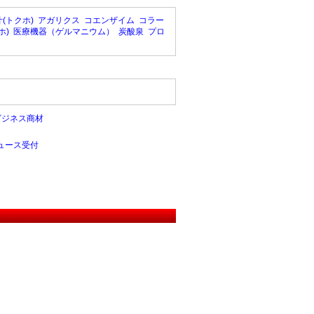
(トクホ)
アガリクス
コエンザイム
コラー
ホ)
医療機器（ゲルマニウム）
炭酸泉
プロ
ビジネス商材
ュース受付