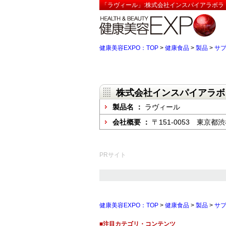
「ラヴィール」:株式会社インスパイアラボラ
健康美容EXPO：TOP
>
健康食品
>
製品
>
サ
株式会社インスパイアラボ
製品名 ：
ラヴィール
会社概要 ：
〒151-0053 東京都渋谷
PRサイト
健康美容EXPO：TOP
>
健康食品
>
製品
>
サ
■注目カテゴリ・コンテンツ