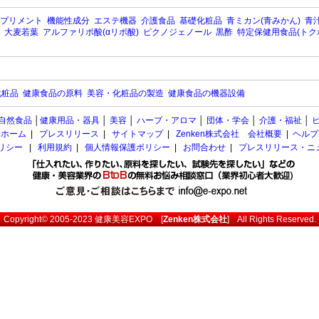
プリメント
機能性成分
エステ機器
介護食品
基礎化粧品
青ミカン(青みかん)
青汁
大麦若葉
アルファリポ酸(αリポ酸)
ピクノジェノール
黒酢
特定保健用食品(トク
化粧品
健康食品の原料
美容・化粧品の製造
健康食品の機器設備
自然食品
│
健康用品・器具
│
美容
│
ハーブ・アロマ
│
団体・学会
│
介護・福祉
│
ホーム
|
プレスリリース
|
サイトマップ
|
Zenken株式会社 会社概要
|
ヘルプ
ポリシー
|
利用規約
|
個人情報保護ポリシー
|
お問合わせ
|
プレスリリース・ニ
Copyright© 2005-2023
健康美容EXPO
[
Zenken株式会社
] All Rights Reserved.