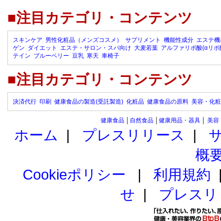
■注目カテゴリ・コンテンツ
スキンケア
男性化粧品（メンズコスメ）
サプリメント
機能性成分
エステ機
ゲン
ダイエット
エステ・サロン・スパ向け
大麦若葉
アルファリポ酸(αリポ
テイン
ブルーベリー
豆乳
寒天
車椅子
■注目カテゴリ・コンテンツ
決済代行
印刷
健康食品の製造(受託製造)
化粧品
健康食品の原料
美容・化粧
健康食品
│
自然食品
│
健康用品・器具
│
美容
ホーム
|
プレスリリース
|
概
Cookieポリシー
|
利用規約
せ
|
プレスリ