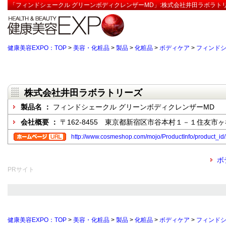
「フィンドシェークル グリーンボディクレンザーMD」:株式会社井田ラボラトリ
健康美容EXPO：TOP
>
美容・化粧品
>
製品
>
化粧品
>
ボディケア
>
フィンドシ
株式会社井田ラボラトリーズ
製品名 ：
フィンドシェークル グリーンボディクレンザーMD
会社概要 ：
〒162-8455 東京都新宿区市谷本村１－１住友市
http://www.cosmeshop.com/mojo/ProductInfo/produc
ボ
PRサイト
健康美容EXPO：TOP
>
美容・化粧品
>
製品
>
化粧品
>
ボディケア
>
フィンドシ