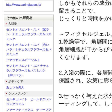
しかもそれらの成分
http://www.caringjapan.jp/
留まることで、
じっくりと時間をか
その他の出展商材
入浴剤
セントオリエント・スパ （紫ラ
～フィクセルジェル
ン）ナチュラルフラワーズ＆バス
ミルク
1.乾燥等で、角層
セントオリエント・スパ （赤い
角層細胞が干からび
バラ）ナチュラルフラワーズ＆バ
スミルク
くなります。
ヒマラヤン ルビーソルト
セントオリエント・スパ ナチュ
ラルフラワーズ＆バスミルク
2.入浴の際に、各
（赤いバラ）
保護され、次第に膨
ボディケア
あしうら美人
クレンジング
3.せっかく与えた
セルキュレイト ヒールドクレン
ーティングして、し
ジングジェル
ファーマティックス ディープク