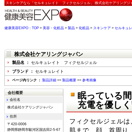
スキンケアなら「セルキュレイト フィクセルジェル」:株式会社ケアリングジャ
健康美容EXPO：TOP
>
美容・化粧品
>
製品
>
化粧品
>
スキンケア
>
セルキュ
株式会社ケアリングジャパン
製品名 ：
セルキュレイト フィクセルジェル
ブランド ：
セルキュレイト
ページ内リンク ：
製品詳細
>>
製品概要
>>
参考画像
会社概要
眠っている間
会社名
充電を優しく
株式会社ケアリングジャパン
住所
フィクセルジェルは
〒420-0006
肌まで、顔、首周り
静岡県静岡市駿河区国吉田2-5-67