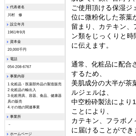
ご使用頂ける保湿ジ
代表者名
川村 修
位に微粉化した茶葉
設立年月
留まり、カテキン、
1961年9月
ン類をじっくりと時
資本金
に伝えます。
20,000千円
電話
通常、化粧品に配合
054-208-6767
するため、
事業内容
美肌成分の大半が茶
1.化粧品・医薬部外品の製造販売
2.化粧品の輸出入
ルジェルは、
3.化粧用具、容器、食品、健康器
中空粉砕製法により
具の販売
4.その他の関連事業
ことにより、
事業所
カテキン、フラボノ
－
に届けることができ
ホームページ