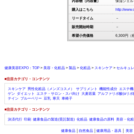
内容物（内容量）
保湿ジェル
購入はこちら
http://www.
リードタイム
－
販売開始時期
－
希望小売価格
6,300円
健康美容EXPO：TOP
>
美容・化粧品
>
製品
>
化粧品
>
スキンケア
>
セルキュ
■注目カテゴリ・コンテンツ
スキンケア
男性化粧品（メンズコスメ）
サプリメント
機能性成分
エステ機
ゲン
ダイエット
エステ・サロン・スパ向け
大麦若葉
アルファリポ酸(αリポ
テイン
ブルーベリー
豆乳
寒天
車椅子
■注目カテゴリ・コンテンツ
決済代行
印刷
健康食品の製造(受託製造)
化粧品
健康食品の原料
美容・化粧
健康食品
│
自然食品
│
健康用品・器具
│
美容