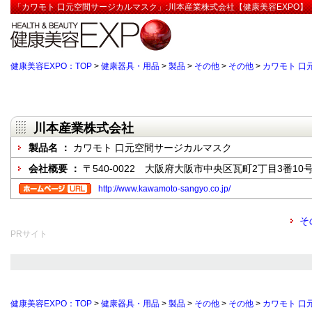
「カワモト 口元空間サージカルマスク」:川本産業株式会社【健康美容EXPO】
健康美容EXPO：TOP
>
健康器具・用品
>
製品
>
その他
>
その他
>
カワモト 口
川本産業株式会社
製品名 ：
カワモト 口元空間サージカルマスク
会社概要 ：
〒540-0022 大阪府大阪市中央区瓦町2丁目3番10
http://www.kawamoto-sangyo.co.jp/
そ
PRサイト
健康美容EXPO：TOP
>
健康器具・用品
>
製品
>
その他
>
その他
>
カワモト 口