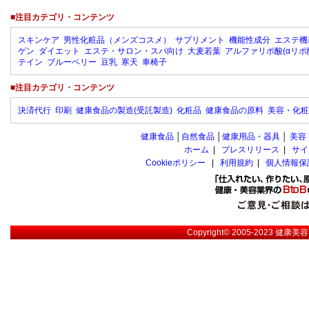
■注目カテゴリ・コンテンツ
スキンケア
男性化粧品（メンズコスメ）
サプリメント
機能性成分
エステ機
ゲン
ダイエット
エステ・サロン・スパ向け
大麦若葉
アルファリポ酸(αリポ
テイン
ブルーベリー
豆乳
寒天
車椅子
■注目カテゴリ・コンテンツ
決済代行
印刷
健康食品の製造(受託製造)
化粧品
健康食品の原料
美容・化粧
健康食品
│
自然食品
│
健康用品・器具
│
美容
ホーム
|
プレスリリース
|
サイ
Cookieポリシー
|
利用規約
|
個人情報保
Copyright© 2005-2023
健康美容