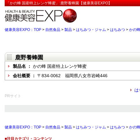
「かの蜂 国産特上レンゲ蜂蜜」:鹿野養蜂園【健康美容EXPO】
健康美容EXPO：TOP
>
自然食品
>
製品
>
はちみつ・ジャム
>
はちみつ
>
かの蜂
鹿野養蜂園
製品名 ：
かの蜂 国産特上レンゲ蜂蜜
会社概要 ：
〒834-0062 福岡県八女市岩崎446
は
PRサイト
健康美容EXPO：TOP
>
自然食品
>
製品
>
はちみつ・ジャム
>
はちみつ
>
かの蜂
■注目カテゴリ・コンテンツ