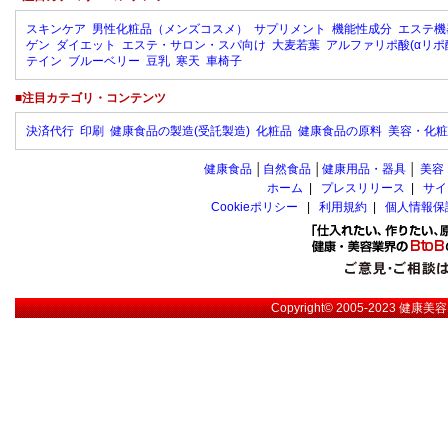
スキンケア
男性化粧品（メンズコスメ）
サプリメント
機能性成分
エステ機
ゲン
ダイエット
エステ・サロン・スパ向け
大麦若葉
アルファリポ酸(αリポ
テイン
ブルーベリー
豆乳
寒天
車椅子
■注目カテゴリ・コンテンツ
決済代行
印刷
健康食品の製造(受託製造)
化粧品
健康食品の原料
美容・化粧
健康食品
│
自然食品
│
健康用品・器具
│
美容
ホーム
|
プレスリリース
|
サイ
Cookieポリシー
|
利用規約
|
個人情報保
Copyright© 2005-2023
健康美容