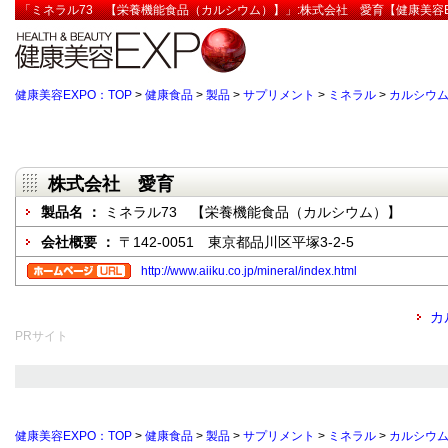
「ミネラル73 【栄養機能食品（カルシウム）】」:株式会社 愛育【健康美容E
健康美容EXPO：TOP
>
健康食品
>
製品
>
サプリメント
>
ミネラル
>
カルシウ
株式会社 愛育
製品名 ：
ミネラル73 【栄養機能食品（カルシウム）】
会社概要 ：
〒142-0051 東京都品川区平塚3-2-5
http://www.aiiku.co.jp/mineral/index.html
カ
PRサイト
健康美容EXPO：TOP
>
健康食品
>
製品
>
サプリメント
>
ミネラル
>
カルシウ