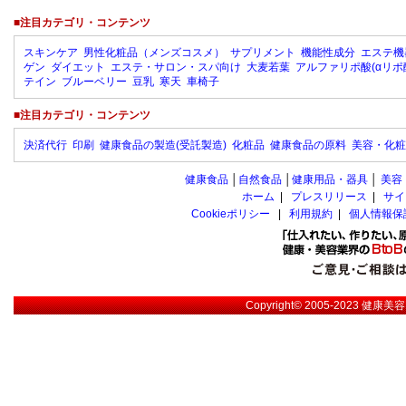
■注目カテゴリ・コンテンツ
スキンケア
男性化粧品（メンズコスメ）
サプリメント
機能性成分
エステ機
ゲン
ダイエット
エステ・サロン・スパ向け
大麦若葉
アルファリポ酸(αリポ
テイン
ブルーベリー
豆乳
寒天
車椅子
■注目カテゴリ・コンテンツ
決済代行
印刷
健康食品の製造(受託製造)
化粧品
健康食品の原料
美容・化粧
健康食品
│
自然食品
│
健康用品・器具
│
美容
ホーム
|
プレスリリース
|
サイ
Cookieポリシー
|
利用規約
|
個人情報保
Copyright© 2005-2023
健康美容