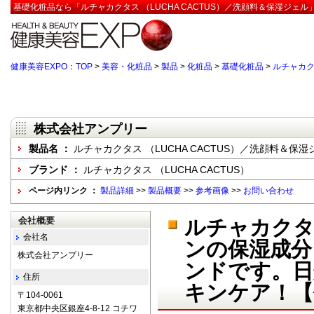
基礎化粧品なら「ルチャカクタス （LUCHA CACTUS）／洗顔料＆保湿ジェル
健康美容EXPO：TOP
>
美容・化粧品
>
製品
>
化粧品
>
基礎化粧品
>
ルチャカク
株式会社アンプリー
製品名 ：
ルチャカクタス （LUCHA CACTUS）／洗顔料＆保湿
ブランド ：
ルチャカクタス （LUCHA CACTUS）
ページ内リンク ：
製品詳細
>>
製品概要
>>
参考画像
>>
お問い合わせ
会社概要
ルチャカクタス
会社名
ンの保湿成分
株式会社アンプリー
ンドです。日
住所
キンケア！【
〒104-0061
東京都中央区銀座4-8-12 コチワ