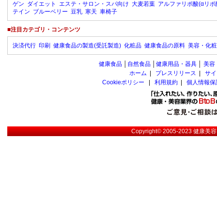
ゲン
ダイエット
エステ・サロン・スパ向け
大麦若葉
アルファリポ酸(αリポ
テイン
ブルーベリー
豆乳
寒天
車椅子
■注目カテゴリ・コンテンツ
決済代行
印刷
健康食品の製造(受託製造)
化粧品
健康食品の原料
美容・化粧
健康食品
│
自然食品
│
健康用品・器具
│
美容
ホーム
|
プレスリリース
|
サイ
Cookieポリシー
|
利用規約
|
個人情報保
Copyright© 2005-2023
健康美容