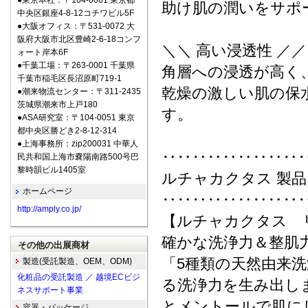
●東京本社：〒104-0061 東京都
助け肌の潤いをサポ
中央区銀座4-8-12コチワビル5F
●大阪オフィス：〒531-0072 大
阪府大阪市北区豊崎2-6-18コンフ
＼＼ 高い浸透性 ／／
ォート岸本6F
●千葉工場：〒263-0001 千葉県
角層への浸透が高く
千葉市稲毛区長沼原町719-1
乾燥の激しい肌の保
●潮来物流センター：〒311-2435
茨城県潮来市上戸180
す。
●ASA研究室：〒104-0051 東京
都中央区勝どき2-8-12-314
●上海事務所：zip200031 中華人
‥‥‥‥‥‥‥‥‥
民共和国上海市嚢陽南路500号巴
黎時韻ビル1405室
ルチャカクタス 製
ホームページ
‥‥‥‥‥‥‥‥‥
http://amply.co.jp/
【ルチャカクタス 
確かな洗浄力＆整肌力
その他の出展商材
「5種類の天然由来
製造(受託製造、OEM、ODM)
化粧品の受託製造 ／ 越境ECビジ
る洗浄力を生み出し
ネスサポート事業
とメントールで肌に
容器・パッケージ