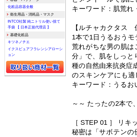
化粧品容器全般
キーワード：肌荒れ
衛生用品・消耗品・マスク
INTCO社製 純ニトリル使い捨て
【ルチャカクタス 
手袋 【 日本正規代理店 】
基礎化粧品
1本で1日うるおうモ
キツネノチエ
荒れがちな男の肌は
イクスピュアフラレンシアローシ
分」で、肌をしっと
ョン
種の自然由来抗炎症
のスキンケアにも適
キーワード：うるおい
～～ たったの2本で
［ STEP 01 ］ リ
秘密は「サボテンの