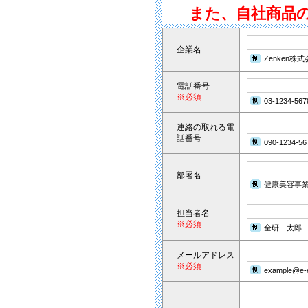
また、自社商品
企業名
Zenken株
電話番号
※必須
03-1234-567
連絡の取れる電
話番号
090-1234-56
部署名
健康美容事
担当者名
※必須
全研 太郎
メールアドレス
※必須
example@e-e