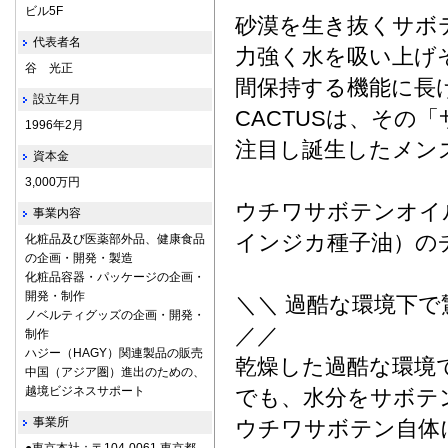
ビル5F
砂漠を生き抜くサボ
代表者名
力強く水を吸い上げ
谷 光正
間保持する機能に長け
設立年月
CACTUSは、その
1996年2月
注目し誕生したメン
資本金
3,000万円
ウチワサボテンオイ
事業内容
インジカ種子油）の
化粧品及び医薬部外品、健康食品
の企画・開発・製造
化粧品容器・パッケージの企画・
開発・制作
＼＼ 過酷な環境下
ノベルティグッズの企画・開発・
／／
制作
ハジー（HAGY）関連製品の販売
乾燥した過酷な環境
中国（アジア圏）進出のための、
越境ビジネスサポート
でも、水分をサボテ
事業所
ウチワサボテン自体