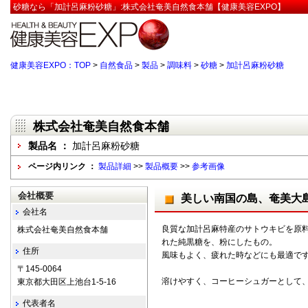
砂糖なら「加計呂麻粉砂糖」:株式会社奄美自然食本舗【健康美容EXPO】
健康美容EXPO：TOP
>
自然食品
>
製品
>
調味料
>
砂糖
>
加計呂麻粉砂糖
株式会社奄美自然食本舗
製品名 ：
加計呂麻粉砂糖
ページ内リンク ：
製品詳細
>>
製品概要
>>
参考画像
会社概要
美しい南国の島、奄美大
会社名
良質な加計呂麻特産のサトウキビを原
株式会社奄美自然食本舗
れた純黒糖を、粉にしたもの。
住所
風味もよく、疲れた時などにも最適で
〒145-0064
溶けやすく、コーヒーシュガーとして
東京都大田区上池台1-5-16
代表者名