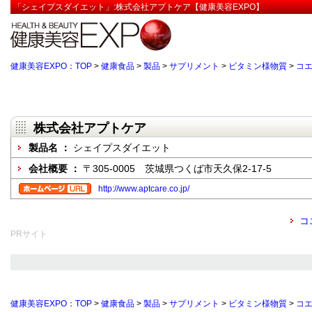
「シェイプスダイエット」:株式会社アプトケア【健康美容EXPO】
健康美容EXPO：TOP
>
健康食品
>
製品
>
サプリメント
>
ビタミン様物質
>
コエ
株式会社アプトケア
製品名 ：
シェイプスダイエット
会社概要 ：
〒305-0005 茨城県つくば市天久保2-17-5
http://www.aptcare.co.jp/
コ
PRサイト
健康美容EXPO：TOP
>
健康食品
>
製品
>
サプリメント
>
ビタミン様物質
>
コエ