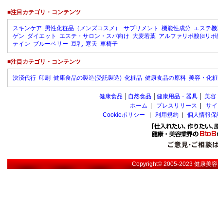
■注目カテゴリ・コンテンツ
スキンケア
男性化粧品（メンズコスメ）
サプリメント
機能性成分
エステ機
ゲン
ダイエット
エステ・サロン・スパ向け
大麦若葉
アルファリポ酸(αリポ
テイン
ブルーベリー
豆乳
寒天
車椅子
■注目カテゴリ・コンテンツ
決済代行
印刷
健康食品の製造(受託製造)
化粧品
健康食品の原料
美容・化粧
健康食品
│
自然食品
│
健康用品・器具
│
美容
ホーム
|
プレスリリース
|
サイ
Cookieポリシー
|
利用規約
|
個人情報保
Copyright© 2005-2023
健康美容