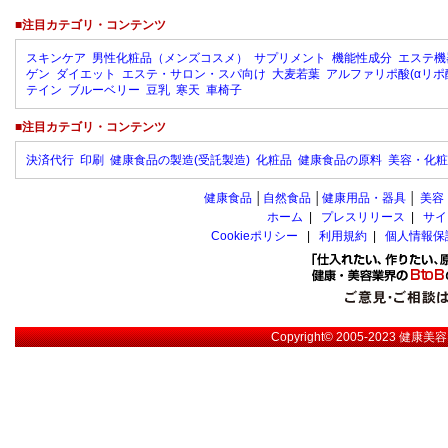
■注目カテゴリ・コンテンツ
スキンケア
男性化粧品（メンズコスメ）
サプリメント
機能性成分
エステ機
ゲン
ダイエット
エステ・サロン・スパ向け
大麦若葉
アルファリポ酸(αリポ
テイン
ブルーベリー
豆乳
寒天
車椅子
■注目カテゴリ・コンテンツ
決済代行
印刷
健康食品の製造(受託製造)
化粧品
健康食品の原料
美容・化粧
健康食品
│
自然食品
│
健康用品・器具
│
美容
ホーム
|
プレスリリース
|
サイ
Cookieポリシー
|
利用規約
|
個人情報保
Copyright© 2005-2023
健康美容