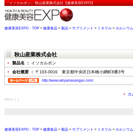
「イソカルボン」:秋山産業株式会社【健康美容EXPO】
健康美容EXPO：TOP
>
健康食品
>
製品
>
サプリメント
>
ミネラル
>
カルシウ
秋山産業株式会社
製品名 ：
イソカルボン
会社概要 ：
〒103-0016 東京都中央区日本橋小網町8番3号
http://www.akiyamasangyo.com/
カ
PRサイト
健康美容EXPO：TOP
>
健康食品
>
製品
>
サプリメント
>
ミネラル
>
カルシウ