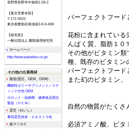
長野県長野市中御所2-28-2
【東京営業本部】
パーフェクトフード
〒171-0022
東京都豊島区南池袋3-8-3-408
花粉に含まれている
【研究所】
一般社団法人 菌類薬理研究所
んぱく質、脂肪１０
ホームページ
その他がビタミン類
http://www.pawafuru.co.jp/
種、既存のビタミン
パーフェクトフード
その他の出展商材
また幻のビタミン、
製造(受託、OEM、ODM)
機能性ゼリーサプリメント／ステ
ィック分包 OEM
小ロット・短納期・健康食品受託
製造（ＯＥＭ）
自然の物質がたくさ
霊芝（れいし）
養気霊芝純末・エキストラ粒
必須アミノ酸、ビタ
姫マツタケ