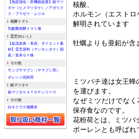
【免疫強化・肝機能改善】姫マツ
核酸、
タケ（ヒメマツタケ）／アガリク
ホルモン（エストロ
ス・ブラゼイ・ムリル
発酵トマト
解明されています
乳酸菌発酵トマト液
霊芝(れいし)
牡蠣よりも亜鉛が含
【血流改善・美容、ダイエット素
材】霊芝原料（マンネンタケ）国
産／直井ＧＹ株
その他
サンゴヤマブシ（ヤマブシ茸）
オレンジ花粉荷
ミツバチ達は女王蜂
姫マツタケ
を運びます。
姫マツタケＡＴＯＰシリーズ
なぜミツだけでなく
その他
白キクラゲ滅菌末
保存食なのです。
花粉荷とは、ミツバ
ポーレンとも呼ばれ