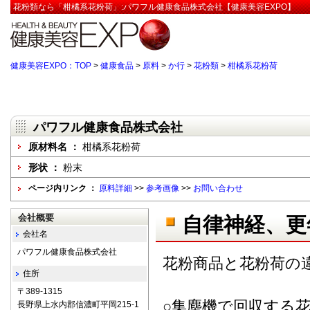
花粉類なら「柑橘系花粉荷」:パワフル健康食品株式会社【健康美容EXPO】
健康美容EXPO：TOP
>
健康食品
>
原料
>
か行
>
花粉類
>
柑橘系花粉荷
パワフル健康食品株式会社
原材料名 ：
柑橘系花粉荷
形状 ：
粉末
ページ内リンク ：
原料詳細
>>
参考画像
>>
お問い合わせ
会社概要
自律神経、更
会社名
パワフル健康食品株式会社
花粉商品と花粉荷の
住所
〒389-1315
○集塵機で回収する
長野県上水内郡信濃町平岡215-1