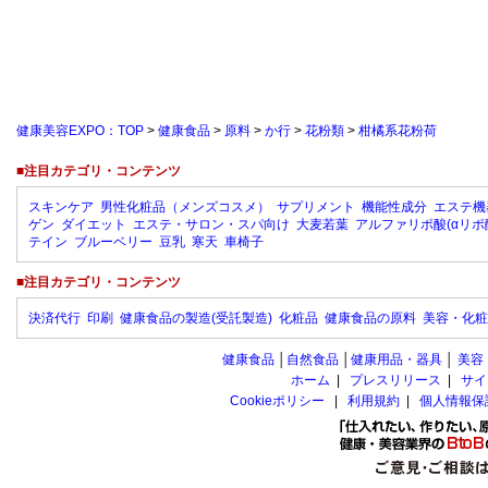
健康美容EXPO：TOP
>
健康食品
>
原料
>
か行
>
花粉類
>
柑橘系花粉荷
■注目カテゴリ・コンテンツ
スキンケア
男性化粧品（メンズコスメ）
サプリメント
機能性成分
エステ機
ゲン
ダイエット
エステ・サロン・スパ向け
大麦若葉
アルファリポ酸(αリポ
テイン
ブルーベリー
豆乳
寒天
車椅子
■注目カテゴリ・コンテンツ
決済代行
印刷
健康食品の製造(受託製造)
化粧品
健康食品の原料
美容・化粧
健康食品
│
自然食品
│
健康用品・器具
│
美容
ホーム
|
プレスリリース
|
サイ
Cookieポリシー
|
利用規約
|
個人情報保