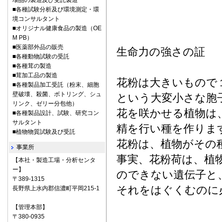
壊品の製造及び受託製造
■各種試験分析及び環境測定・環
境コンサルタント
■オリジナル健康食品の製造（OE
M PB）
■医薬部外品の販売
生命力の強さの証
■各種動物試験の受託
■各種茸の製造
■茸加工品の製造
花粉は大きいもので
■各種製品加工受託（粉末、細胞
壁破壊、殺菌、ボトリング、シュ
という大変小さな胞
リンク、ゼリー分包他）
花を咲かせる植物は
■各種製品設計、試験、研究コン
サルタント
精を行い種を作りま
■植物物質試験及び受託
花粉は、植物がその
事業所
事実、花粉荷は、植
【本社・製造工場・分析センタ
ー】
のできない遺伝子と
〒389-1315
それをはぐくむのに
長野県上水内郡信濃町平岡215-1
【管理本部】
〒380-0935