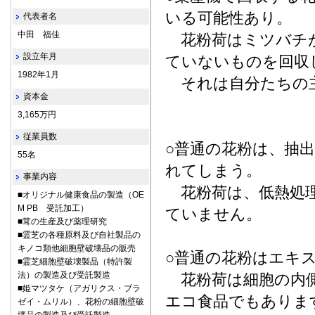
いる可能性あり。
代表者名
中田 福佳
花粉荷はミツバチが
設立年月
ていないものを回収
1982年1月
それは自分たちの主
資本金
3,165万円
従業員数
○普通の花粉は、抽
55名
れてしまう。
事業内容
花粉荷は、低熱処理
■オリジナル健康食品の製造（OE
M PB 受託加工）
ていません。
■茸の生産及び薬理研究
■霊芝の各種原料及び自社製品の
キノコ類他細胞壁破壊品の販売
○普通の花粉はエキ
■霊芝細胞壁破壊製品（特許製
法）の製造及び受託製造
花粉荷は細胞の内側
■姫マツタケ（アガリクス・ブラ
エコ食品でもありま
ゼイ・ムリル）、花粉の細胞壁破