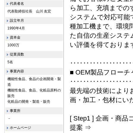
代表者名
ら加工、充填までの
代表取締役社長 山川 友宏
システムで対応可能
設立年月
種加工機まで、環境
1990年4月
た自信の生産システ
資本金
い評価を得ておりま
1000万
従業員数
‥‥‥‥‥‥‥‥‥
5名
■ OEM製品フロー
事業内容
機能性食品、食品の企画開発・製
‥‥‥‥‥‥‥‥‥
造
最先端の技術により
機能性食品、食品、化粧品原料の
販売
画・加工・包材にい
化粧品の開発・製造・販売
事業所
[ Step1 ] 企画・商品
－
提案 ⇒
ホームページ