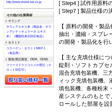
[ Step4 ] 試作用原料の
http://www.shield-lab.co.jp
[ Step7 ] 製品仕様の
その他の出展商材
サラシア
【 原料の開発・製品
サラシアエキス末（商品名：サラ
シアレティキュラータ エキス
抽出・濃縮・スプレ
末）［機能性表示対応食品］
の開発・製品化を行
セラミド
コラーゲン・セラミドMKP-1
（食品用）
【 主な充填仕様につ
製造(受託製造、OEM、ODM)
錠剤・ソフトカプセ
フリーズドライコスメの受託（小
ロット対応可）
混合充填包装機、三
ィック充填包装機、
填包装機、各種粉末
産システムのもとで
ロールした部屋を設