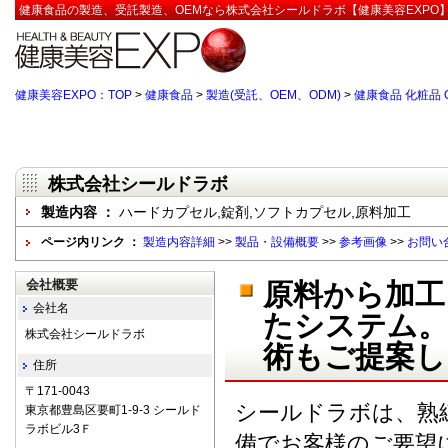
健康食品の製造、受託製造、OEMなら株式会社シールドラボ【健康美容EXPO
健康美容EXPO：TOP
>
健康食品
>
製造(受託、OEM、ODM)
>
健康食品 化粧品
株式会社シールドラボ
製造内容 ：
ハードカプセル,錠剤,ソフトカプセル,原料加工
ページ内リンク ：
製造内容詳細
>>
製品・設備概要
>>
参考画像
>>
お問い
会社概要
原料から加工
会社名
たシステム。
株式会社シールドラボ
術もご提案し
住所
〒171-0043
シールドラボは、熟
東京都豊島区要町1-9-3 シールド
ラボビル3Ｆ
備でお客様のご要望