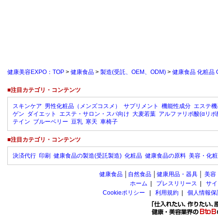
健康美容EXPO：TOP
>
健康食品
>
製造(受託、OEM、ODM)
>
健康食品 化粧品
■注目カテゴリ・コンテンツ
スキンケア
男性化粧品（メンズコスメ）
サプリメント
機能性成分
エステ機
ゲン
ダイエット
エステ・サロン・スパ向け
大麦若葉
アルファリポ酸(αリポ
テイン
ブルーベリー
豆乳
寒天
車椅子
■注目カテゴリ・コンテンツ
決済代行
印刷
健康食品の製造(受託製造)
化粧品
健康食品の原料
美容・化粧
健康食品
│
自然食品
│
健康用品・器具
│
美容
ホーム
|
プレスリリース
|
サイ
Cookieポリシー
|
利用規約
|
個人情報保