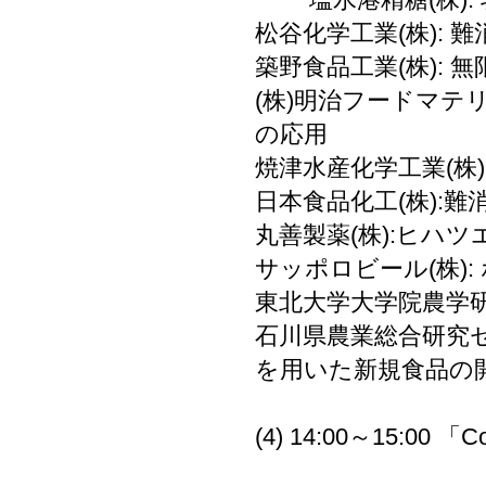
松谷化学工業(株):
築野食品工業(株):
(株)明治フードマテ
の応用
焼津水産化学工業(株
日本食品化工(株):
丸善製薬(株):ヒハ
サッポロビール(株):
東北大学大学院農学研
石川県農業総合研究
を用いた新規食品の
(4) 14:00～15:
ダニスコジャ