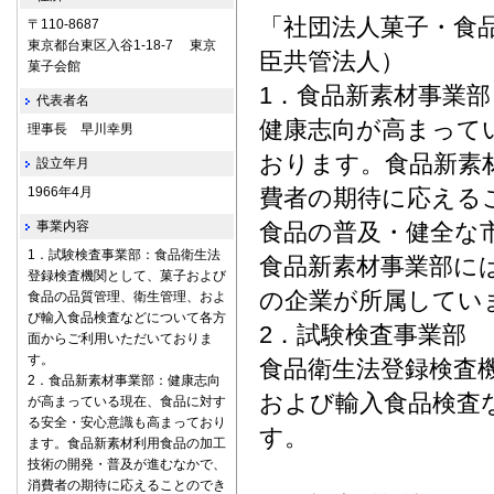
「社団法人菓子・食
〒110-8687
東京都台東区入谷1-18-7 東京
臣共管法人）
菓子会館
1．食品新素材事業部
代表者名
健康志向が高まって
理事長 早川幸男
おります。食品新素
設立年月
1966年4月
費者の期待に応える
事業内容
食品の普及・健全な
1．試験検査事業部：食品衛生法
食品新素材事業部に
登録検査機関として、菓子および
の企業が所属してい
食品の品質管理、衛生管理、およ
び輸入食品検査などについて各方
2．試験検査事業部
面からご利用いただいておりま
す。
食品衛生法登録検査
2．食品新素材事業部：健康志向
および輸入食品検査
が高まっている現在、食品に対す
る安全・安心意識も高まっており
す。
ます。食品新素材利用食品の加工
技術の開発・普及が進むなかで、
消費者の期待に応えることのでき