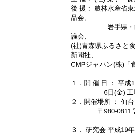
後 援： 農林水産省東北
品会、
岩手県・山形県・
議会、
(社)青森県ふるさと
新聞社、
CMPジャパン(株)「
１．開 催 日 ： 平成1
6日(金) 工
２．開催場所 ： 仙台
〒980-0811 宮
３． 研究会 平成19