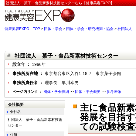
社団法人 菓子・食品新素材技術センターなら【健康美容EXPO】
健康美容EXPO：TOP
>
団体・学会
>
団体・学会・研究機関・協会
>
社団法人 
社団法人 菓子・食品新素材技術センター
設立年 ：
1966年
事務所所在地 ：
東京都台東区入谷1-18-7 東京菓子会館
事務所責任者 ：
理事長 早川幸男
ページ内リンク ：
団体・学会詳細
>>
団体・学会概要
>>
参考画像
会社概要
主に食品新素
会社名
発展を目指す
社団法人 菓子・食品新素材技術
ての試験検査
センター
住所