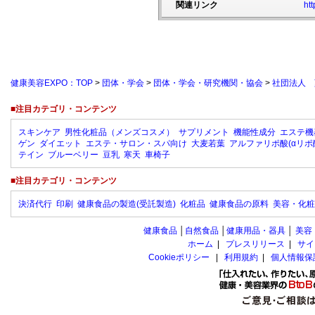
関連リンク
htt
健康美容EXPO：TOP
>
団体・学会
>
団体・学会・研究機関・協会
>
社団法人 
■注目カテゴリ・コンテンツ
スキンケア
男性化粧品（メンズコスメ）
サプリメント
機能性成分
エステ機
ゲン
ダイエット
エステ・サロン・スパ向け
大麦若葉
アルファリポ酸(αリポ
テイン
ブルーベリー
豆乳
寒天
車椅子
■注目カテゴリ・コンテンツ
決済代行
印刷
健康食品の製造(受託製造)
化粧品
健康食品の原料
美容・化粧
健康食品
│
自然食品
│
健康用品・器具
│
美容
ホーム
|
プレスリリース
|
サイ
Cookieポリシー
|
利用規約
|
個人情報保