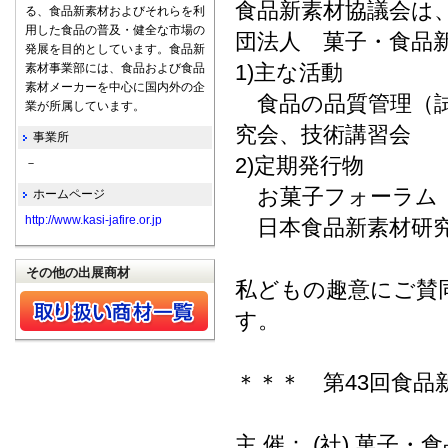
食品新素材協議会は
る、食品新素材およびそれらを利
用した食品の普及・健全な市場の
団法人 菓子・食品
発展を目的としています。食品新
1)主な活動
素材事業部には、食品および食品
素材メーカーを中心に国内外の企
食品の品質管理（試
業が所属しています。
究会、技術講習会
事業所
2)定期発行物
－
お菓子フォーラム（
ホームページ
http://www.kasi-jafire.or.jp
日本食品新素材研究
その他の出展商材
私どもの趣意にご賛
す。
＊＊＊ 第43回食
主 催： (社) 菓子