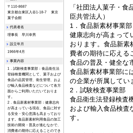
「社団法人菓子・食
〒110-8687
東京都台東区入谷1-18-7 東京
臣共管法人）
菓子会館
1．食品新素材事業部
代表者名
健康志向が高まって
理事長 早川幸男
おります。食品新素
設立年月
1966年4月
費者の期待に応える
事業内容
食品の普及・健全な
1．試験検査事業部：食品衛生法
食品新素材事業部に
登録検査機関として、菓子および
の企業が所属してい
食品の品質管理、衛生管理、およ
び輸入食品検査などについて各方
2．試験検査事業部
面からご利用いただいておりま
す。
食品衛生法登録検査
2．食品新素材事業部：健康志向
および輸入食品検査
が高まっている現在、食品に対す
る安全・安心意識も高まっており
す。
ます。食品新素材利用食品の加工
技術の開発・普及が進むなかで、
消費者の期待に応えることのでき