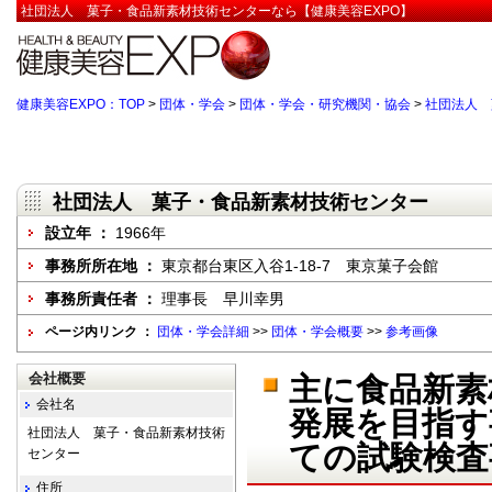
社団法人 菓子・食品新素材技術センターなら【健康美容EXPO】
健康美容EXPO：TOP
>
団体・学会
>
団体・学会・研究機関・協会
>
社団法人 
社団法人 菓子・食品新素材技術センター
設立年 ：
1966年
事務所所在地 ：
東京都台東区入谷1-18-7 東京菓子会館
事務所責任者 ：
理事長 早川幸男
ページ内リンク ：
団体・学会詳細
>>
団体・学会概要
>>
参考画像
会社概要
主に食品新素
会社名
発展を目指す
社団法人 菓子・食品新素材技術
ての試験検査
センター
住所