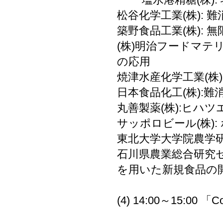
松谷化学工業(株):
築野食品工業(株):
(株)明治フードマテ
の応用
焼津水産化学工業(株
日本食品化工(株):
丸善製薬(株):ヒハ
サッポロビール(株):
東北大学大学院農学研
石川県農業総合研究
を用いた新規食品の
(4) 14:00～15:
ダニスコジャ