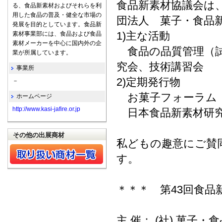
食品新素材協議会は
る、食品新素材およびそれらを利
用した食品の普及・健全な市場の
団法人 菓子・食品
発展を目的としています。食品新
1)主な活動
素材事業部には、食品および食品
素材メーカーを中心に国内外の企
食品の品質管理（試
業が所属しています。
究会、技術講習会
事業所
2)定期発行物
－
お菓子フォーラム（
ホームページ
http://www.kasi-jafire.or.jp
日本食品新素材研究
その他の出展商材
私どもの趣意にご賛
す。
＊＊＊ 第43回食
主 催： (社) 菓子