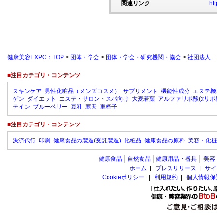
関連リンク
htt
健康美容EXPO：TOP
>
団体・学会
>
団体・学会・研究機関・協会
>
社団法人 
■注目カテゴリ・コンテンツ
スキンケア
男性化粧品（メンズコスメ）
サプリメント
機能性成分
エステ機
ゲン
ダイエット
エステ・サロン・スパ向け
大麦若葉
アルファリポ酸(αリポ
テイン
ブルーベリー
豆乳
寒天
車椅子
■注目カテゴリ・コンテンツ
決済代行
印刷
健康食品の製造(受託製造)
化粧品
健康食品の原料
美容・化粧
健康食品
│
自然食品
│
健康用品・器具
│
美容
ホーム
|
プレスリリース
|
サイ
Cookieポリシー
|
利用規約
|
個人情報保