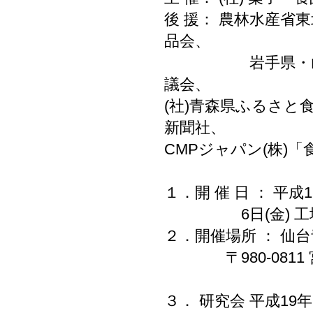
後 援： 農林水産省東北
品会、
岩手県・山形県・
議会、
(社)青森県ふるさと
新聞社、
CMPジャパン(株)「
１．開 催 日 ： 平成1
6日(金) 工
２．開催場所 ： 仙台
〒980-0811 宮
３． 研究会 平成19