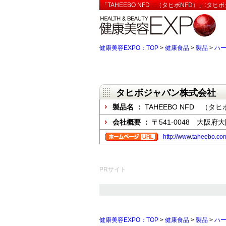
「TAHEEBO NFD （タヒボNFD）」:タ
健康美容EXPO：TOP
>
健康食品
>
製品
>
ハ
タヒボジャパン株式会社
製品名 ：
TAHEEBO NFD （タヒ
会社概要 ：
〒541-0048 大阪府
http://www.taheebo.co
PRサイト
健康美容EXPO：TOP
>
健康食品
>
製品
>
ハ