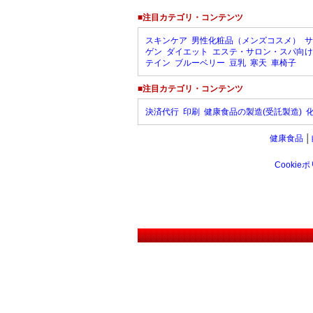
■注目カテゴリ・コンテンツ
スキンケア
男性化粧品（メンズコスメ）
サ
ゲン
ダイエット
エステ・サロン・スパ向け
テイン
ブルーベリー
豆乳
寒天
車椅子
■注目カテゴリ・コンテンツ
決済代行
印刷
健康食品の製造(受託製造)
健康食品
│
Cookie