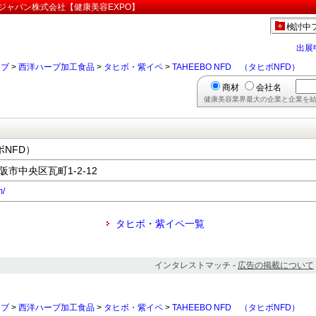
ヒボジャパン株式会社【健康美容EXPO】
検討中
出展
ーブ
>
西洋ハーブ加工食品
>
タヒボ・紫イペ
>
TAHEEBO NFD （タヒボNFD）
商材
会社名
健康美容業界最大の企業と企業を結
ボNFD）
大阪市中央区瓦町1-2-12
m/
タヒボ・紫イペ一覧
インタレストマッチ -
広告の掲載について
ーブ
>
西洋ハーブ加工食品
>
タヒボ・紫イペ
>
TAHEEBO NFD （タヒボNFD）