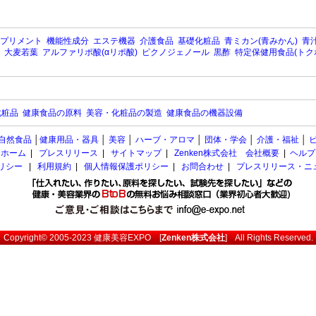
プリメント
機能性成分
エステ機器
介護食品
基礎化粧品
青ミカン(青みかん)
青汁
大麦若葉
アルファリポ酸(αリポ酸)
ピクノジェノール
黒酢
特定保健用食品(トク
化粧品
健康食品の原料
美容・化粧品の製造
健康食品の機器設備
自然食品
│
健康用品・器具
│
美容
│
ハーブ・アロマ
│
団体・学会
│
介護・福祉
│
ホーム
|
プレスリリース
|
サイトマップ
|
Zenken株式会社 会社概要
|
ヘルプ
ポリシー
|
利用規約
|
個人情報保護ポリシー
|
お問合わせ
|
プレスリリース・ニ
Copyright© 2005-2023
健康美容EXPO
[
Zenken株式会社
] All Rights Reserved.