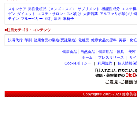
スキンケア
男性化粧品（メンズコスメ）
サプリメント
機能性成分
エステ機
ゲン
ダイエット
エステ・サロン・スパ向け
大麦若葉
アルファリポ酸(αリポ
テイン
ブルーベリー
豆乳
寒天
車椅子
■注目カテゴリ・コンテンツ
決済代行
印刷
健康食品の製造(受託製造)
化粧品
健康食品の原料
美容・化粧
健康食品
│
自然食品
│
健康用品・器具
│
美容
ホーム
|
プレスリリース
|
サイ
Cookieポリシー
|
利用規約
|
個人情報保
Copyright© 2005-2023
健康美容