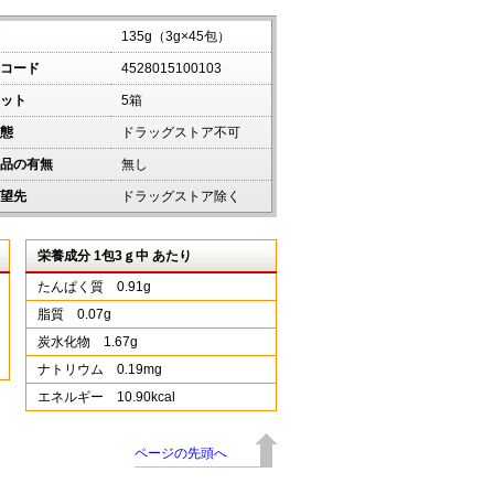
135g（3g×45包）
コード
4528015100103
ット
5箱
態
ドラッグストア不可
品の有無
無し
望先
ドラッグストア除く
栄養成分 1包3ｇ中 あたり
たんぱく質 0.91g
脂質 0.07g
炭水化物 1.67g
ナトリウム 0.19mg
エネルギー 10.90kcal
ページの先頭へ