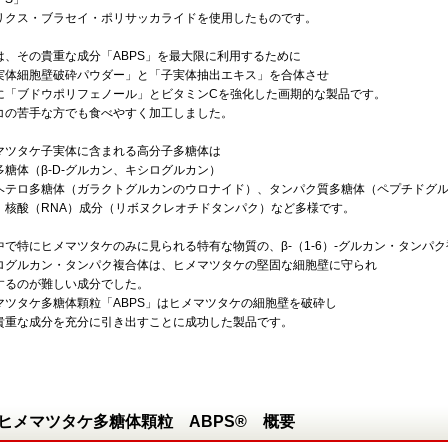
リクス・ブラセイ・ポリサッカライドを使用したものです。
は、その貴重な成分「ABPS」を最大限に利用するために
実体細胞壁破砕パウダー」と「子実体抽出エキス」を合体させ
に「ブドウポリフェノール」とビタミンCを強化した画期的な製品です。
コの苦手な方でも食べやすく加工しました。
マツタケ子実体に含まれる高分子多糖体は
多糖体（β-D-グルカン、キシログルカン）
ヘテロ多糖体（ガラクトグルカンのウロナイド）、タンパク質多糖体（ペプチドグ
、核酸（RNA）成分（リボヌクレオチドタンパク）など多様です。
中で特にヒメマツタケのみに見られる特有な物質の、β-（1-6）-グルカン・タンパ
ログルカン・タンパク複合体は、ヒメマツタケの堅固な細胞壁に守られ
するのが難しい成分でした。
マツタケ多糖体顆粒「ABPS」はヒメマツタケの細胞壁を破砕し
貴重な成分を充分に引き出すことに成功した製品です。
ヒメマツタケ多糖体顆粒 ABPS® 概要