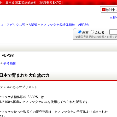
®」:日本食菌工業株式会社【健康美容EXPO】
検討中
出展
ノコ・アガリクス類
>
ABPS
>
ヒメマツタケ多糖体顆粒 ABPS®
商材
会社名
健康美容業界最大の企業と企業を結
ABPS®
>>
参考画像
日本で育まれた大自然の力
ビデンスのあるサプリメント
マツタケ多糖体顆粒「ABPS」は
栽培100％国産のヒメマツタケのみを使用して作られた製品です。
マツタケを使った数多くの研究発表は、ヒメマツタケの子実体より抽出された
PS」