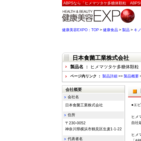
ABPSなら「ヒメマツタケ多糖体顆粒 ABPS
健康美容EXPO：TOP
>
健康食品
>
製品
>
キ
日本食菌工業株式会社
製品名 ：
ヒメマツタケ多糖体顆粒 
ページ内リンク ：
製品詳細
>>
製品概要
会社概要
会社名
●エ
日本食菌工業株式会社
住所
ヒメ
自社
〒230-0052
神奈川県横浜市鶴見区生麦1-1-22
ヒメ
代表者名
「AB