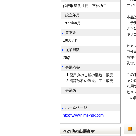
アガ
代表取締役社長 宮林功二
設立年月
本品
「子
1977年8月
さら
資本金
キノ
1000万円
ヒメ
従業員数
中性
酸性
20名
及び
事業内容
この
1.薬用きのこ類の製造・販売
キシ
2.清涼飲料の製造加工・販売
利用
事業所
ヒメ
この
ホームページ
http://www.hime-nsk.com/
その他の出展商材