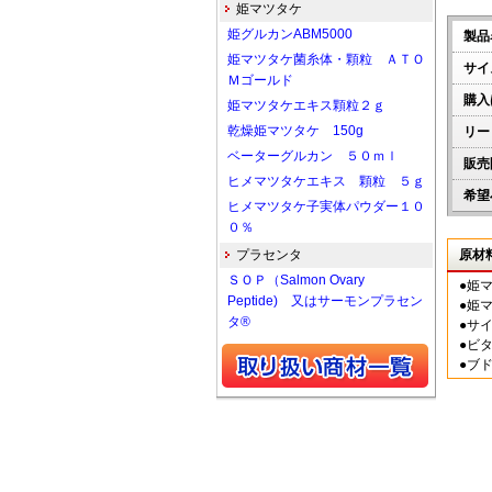
姫マツタケ
姫グルカンABM5000
製品
姫マツタケ菌糸体・顆粒 ＡＴＯ
サイ
Ｍゴールド
購入
姫マツタケエキス顆粒２ｇ
乾燥姫マツタケ 150g
リー
ベーターグルカン ５０ｍｌ
販売
ヒメマツタケエキス 顆粒 ５ｇ
希望
ヒメマツタケ子実体パウダー１０
０％
プラセンタ
原材
ＳＯＰ（Salmon Ovary
●姫
Peptide) 又はサーモンプラセン
●姫
タ®
●サ
●ビ
●ブ