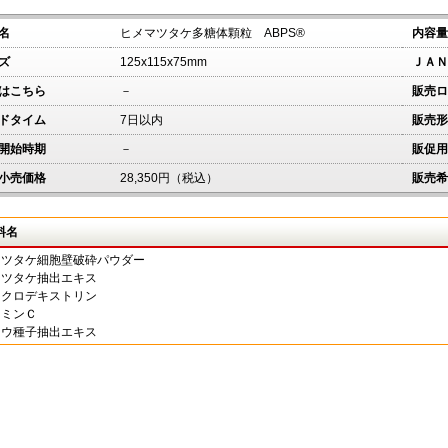
名
ヒメマツタケ多糖体顆粒 ABPS®
内容量
ズ
125x115x75mm
ＪＡＮ
はこちら
－
販売ロ
ドタイム
7日以内
販売形
開始時期
－
販促用
小売価格
28,350円（税込）
販売希
料名
マツタケ細胞壁破砕パウダー
マツタケ抽出エキス
イクロデキストリン
タミンＣ
ドウ種子抽出エキス