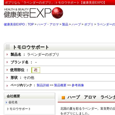
ポプリなら「ラベンダーのポプリ」:トモロウサポート【健康美容EXPO】
健康美容EXPO：TOP
>
ハーブ・アロマ
>
製品
>
ハーブ
>
ポプリ
>
ラベンダー
トモロウサポート
製品名 ：
ラベンダーのポプリ
ブランド名 ：
－
使用部位 ：
形状 ：
その他
ページ内リンク ：
製品詳細
>>
製品概要
>>
参考画像
会社概要
ハープ アロマ ラベン
会社名
北国の夏を彩るラベンダー。富良野の
トモロウサポート
をポプリにしました。