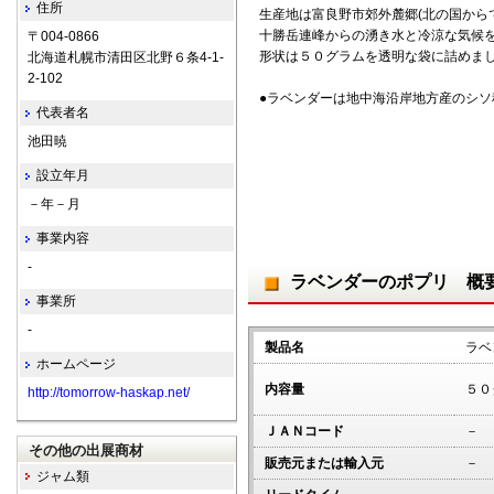
住所
生産地は富良野市郊外麓郷(北の国から
十勝岳連峰からの湧き水と冷涼な気候
〒004-0866
形状は５０グラムを透明な袋に詰めま
北海道札幌市清田区北野６条4-1-
2-102
●ラベンダーは地中海沿岸地方産のシソ
代表者名
池田暁
設立年月
－年－月
事業内容
-
ラベンダーのポプリ 概
事業所
-
製品名
ラベ
ホームページ
内容量
５０
http://tomorrow-haskap.net/
ＪＡＮコード
－
その他の出展商材
販売元または輸入元
－
ジャム類