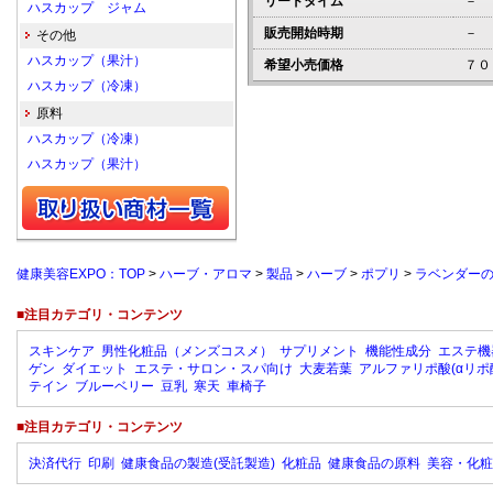
リードタイム
－
ハスカップ ジャム
販売開始時期
－
その他
ハスカップ（果汁）
希望小売価格
７０
ハスカップ（冷凍）
原料
ハスカップ（冷凍）
ハスカップ（果汁）
健康美容EXPO：TOP
>
ハーブ・アロマ
>
製品
>
ハーブ
>
ポプリ
>
ラベンダー
■注目カテゴリ・コンテンツ
スキンケア
男性化粧品（メンズコスメ）
サプリメント
機能性成分
エステ機
ゲン
ダイエット
エステ・サロン・スパ向け
大麦若葉
アルファリポ酸(αリポ
テイン
ブルーベリー
豆乳
寒天
車椅子
■注目カテゴリ・コンテンツ
決済代行
印刷
健康食品の製造(受託製造)
化粧品
健康食品の原料
美容・化粧