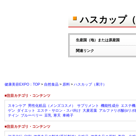
ハスカップ（
生産国（地）または原産国
関連リンク
健康美容EXPO：TOP
>
自然食品
>
原料
>
ハスカップ（果汁）
■注目カテゴリ・コンテンツ
スキンケア
男性化粧品（メンズコスメ）
サプリメント
機能性成分
エステ機
ゲン
ダイエット
エステ・サロン・スパ向け
大麦若葉
アルファリポ酸(αリポ
テイン
ブルーベリー
豆乳
寒天
車椅子
■注目カテゴリ・コンテンツ