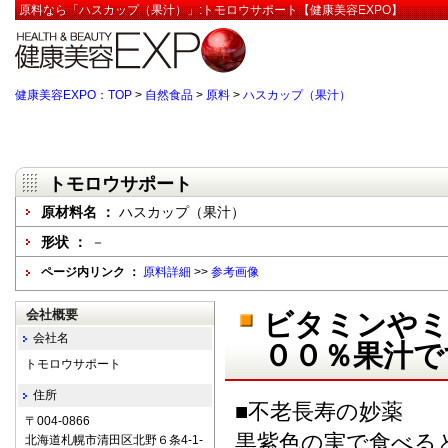
原料なら「ハスカップ（果汁）」:トモロウサポート【健康美容EXPO】
健康美容EXPO：TOP
>
自然食品
>
原料
>
ハスカップ（果汁）
トモロウサポート
原材料名 ：
ハスカップ（果汁）
形状 ：
－
ページ内リンク ：
原料詳細
>>
参考画像
会社概要
ビタミンや
会社名
００％果汁で
トモロウサポート
住所
■不老長寿の妙薬
〒004-0866
黒紫色の実で食べる
北海道札幌市清田区北野６条4-1-