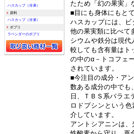
たため「幻の果実」
ハスカップ（冷凍）
■目にも身体にもと
原料
ハスカップ（冷凍）
ハスカップには、ビ
ポプリ
他の果実類に比べて
ラベンダーのポプリ
シウムや鉄分は現代
較しても含有量はト
の中のα－トコフェ
されています。
■今注目の成分・ア
数ある成分の中でも
日、ＴＢＳ系バラエ
ロドプシンという色
介しています。
アントシアニンは、
性酸素から守り、再