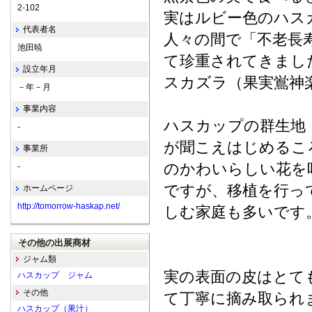
2-102
実はルビー色のハス
代表者名
人々の間で「不老長
池田暁
て珍重されてきまし
設立年月
スカズラ（果実鴬神
－年－月
事業内容
ハスカップの群生地
-
が聞こえはじめるこ
事業所
のかわいらしい花を
-
ですが、移植を行っ
ホームページ
http://tomorrow-haskap.net/
しむ家庭も多いです
その他の出展商材
ジャム類
実の表面の皮はとて
ハスカップ ジャム
その他
て丁寧に摘み取られ
ハスカップ（果汁）