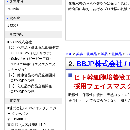
設立年月
化粧水後のお肌を健やかに保つために
2016年
総合的に与えてあげるプロ仕様の乳液
資本金
1,000万
事業内容
■BBJP株式会社
【1】 化粧品・健康食品販売事業
・CELLREVA（セルリヴァ）
TOP
>
美容・化粧品
>
製品
>
化粧品
>
ス
・BeBePro（ビービープロ）
2.
BBJP株式会社 
・NMN renage（エヌエムエヌ
レナージュ）
【2】 健康食品の商品企画開発
ヒト幹細胞培養液
・OEM/ODM受託
採用フェイスマス
【3】 化粧品の商品企画開発
・OEM/ODM受託
吸液性、保液性に優れ、天然コットン1
を含むと、とても柔らかくなり、肌と
事業所
■株式会社GHバイオテクノロジ
ーズジャパン
〒104-0061
東京都中央区銀座8-14-9