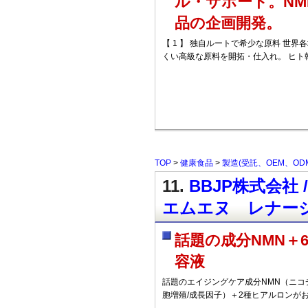
ル・サポート。NM
品の企画開発。
【 1 】 独自ルートで希少な原料 世
くい高級な原料を開拓・仕入れ。 ヒト
TOP
>
健康食品
>
製造(受託、OEM、OD
11.
BBJP株式会社 / 
エムエヌ レナー
話題の成分NMN＋
容液
話題のエイジングケア成分NMN（ニコ
胞増殖/成長因子）＋2種ヒアルロンが