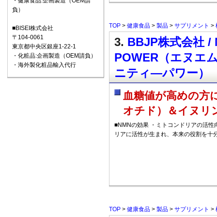
・健康食品:企画製造（OEM請
負）
TOP
>
健康食品
>
製品
>
サプリメント
>
■BISEI株式会社
〒104-0061
3.
BBJP株式会社 / NM
東京都中央区銀座1-22-1
POWER（エヌエ
・化粧品:企画製造（OEM請負）
・海外製化粧品輸入代行
ニティ―パワー）
血糖値が高めの方
オチド）＆イヌリ
■NMNの効果 ・ミトコンドリアの活性
リアに活性が生まれ、本来の役割を十
TOP
>
健康食品
>
製品
>
サプリメント
>