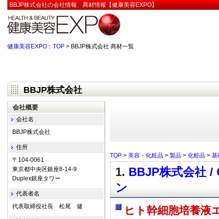
BBJP株式会社の会社情報、商材情報【健康美容EXPO】
健康美容EXPO：TOP
> BBJP株式会社 商材一覧
BBJP株式会社
会社概要
会社名
BBJP株式会社
住所
TOP
>
美容・化粧品
>
製品
>
化粧品
>
基
〒104-0061
1.
BBJP株式会社 
東京都中央区銀座8-14-9
Duplex銀座タワー
ン
代表者名
代表取締役社長 松尾 健
ヒト幹細胞培養液