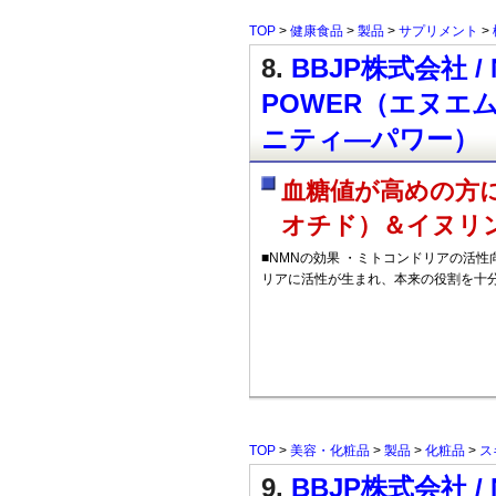
TOP
>
健康食品
>
製品
>
サプリメント
>
8.
BBJP株式会社 / NM
POWER（エヌエ
ニティ―パワー）
血糖値が高めの方
オチド）＆イヌリ
■NMNの効果 ・ミトコンドリアの活性
リアに活性が生まれ、本来の役割を十
TOP
>
美容・化粧品
>
製品
>
化粧品
>
ス
9.
BBJP株式会社 / 