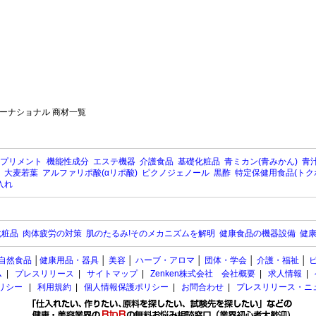
ーナショナル 商材一覧
プリメント
機能性成分
エステ機器
介護食品
基礎化粧品
青ミカン(青みかん)
青汁
大麦若葉
アルファリポ酸(αリポ酸)
ピクノジェノール
黒酢
特定保健用食品(トク
入れ
化粧品
肉体疲労の対策
肌のたるみ!そのメカニズムを解明
健康食品の機器設備
健康
自然食品
│
健康用品・器具
│
美容
│
ハーブ・アロマ
│
団体・学会
│
介護・福祉
│
ム
|
プレスリリース
|
サイトマップ
|
Zenken株式会社 会社概要
|
求人情報
|
ポリシー
|
利用規約
|
個人情報保護ポリシー
|
お問合わせ
|
プレスリリース・ニ