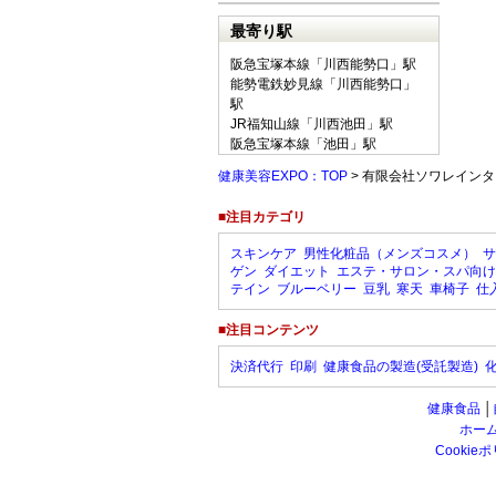
最寄り駅
阪急宝塚本線「川西能勢口」駅
能勢電鉄妙見線「川西能勢口」
駅
JR福知山線「川西池田」駅
阪急宝塚本線「池田」駅
健康美容EXPO：TOP
> 有限会社ソワレインタ
■注目カテゴリ
スキンケア
男性化粧品（メンズコスメ）
サ
ゲン
ダイエット
エステ・サロン・スパ向け
テイン
ブルーベリー
豆乳
寒天
車椅子
仕
■注目コンテンツ
決済代行
印刷
健康食品の製造(受託製造)
健康食品
│
ホー
Cookie