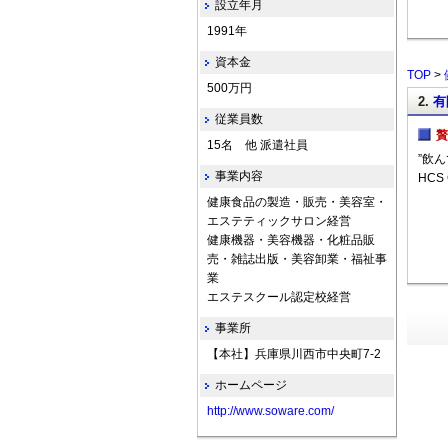
設立年月
1991年
資本金
TOP
>
500万円
2.
有
従業員数
贅
15名 他 派遣社員
”飲
事業内容
HCS
健康食品の製造・販売・美容室・
エステティックサロン経営
健康機器・美容機器・化粧品販
売・雑誌出版・美容卸業・福祉事
業
エステスクール認定校経営
事業所
【本社】兵庫県川西市中央町7-2
ホームページ
http://www.soware.com/