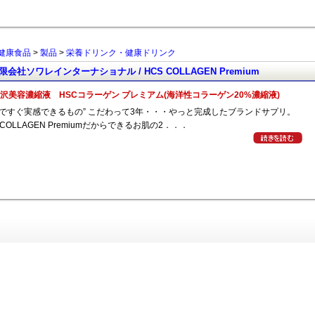
健康食品
>
製品
>
栄養ドリンク・健康ドリンク
限会社ソワレインターナショナル / HCS COLLAGEN Premium
沢美容濃縮液 HSCコラーゲン プレミアム(海洋性コラーゲン20%濃縮液)
んですぐ実感できるもの” こだわって3年・・・やっと完成したブランドサプリ。
 COLLAGEN Premiumだからできるお肌の2．．．