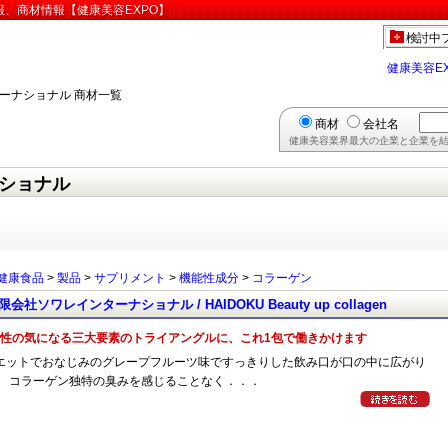
、商材情報【健康美容EXPO】
検討中
健康美容E
ーナショナル 商材一覧
商材
会社名
健康美容業界最大の企業と企業を結
ショナル
健康食品
>
製品
>
サプリメント
>
機能性成分
>
コラーゲン
限会社ソワレインターナショナル / HAIDOKU Beauty up collagen
性の気になる三大要素のトライアングルに、これ1包で働きかけます
エットでおなじみのグレープフルーツ味ですっきりした飲み口が口の中に広がり
。 コラーゲン独特の臭みを感じることなく．．．