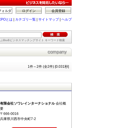
フォルダ
ログイン
会員登録
XPOとは
|
カテゴリ一覧
|
サイトマップ
|
ヘルプ
ぶBtoBビジネスマッチングサイト キーワード検索
1件～2件 (全2件) [0.031秒]
有限会社ソワレインターナショナル
会社概
要
〒666-0016
兵庫県川西市中央町7-2