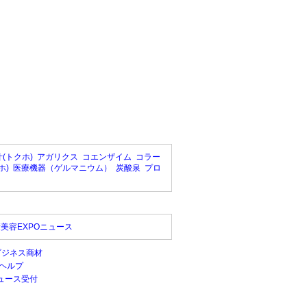
(トクホ)
アガリクス
コエンザイム
コラー
ホ)
医療機器（ゲルマニウム）
炭酸泉
プロ
美容EXPOニュース
ビジネス商材
ヘルプ
ュース受付