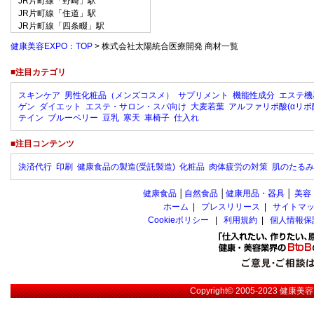
JR片町線「野崎」駅
JR片町線「住道」駅
JR片町線「四条畷」駅
健康美容EXPO：TOP
> 株式会社太陽統合医療開発 商材一覧
■注目カテゴリ
スキンケア
男性化粧品（メンズコスメ）
サプリメント
機能性成分
エステ機
ゲン
ダイエット
エステ・サロン・スパ向け
大麦若葉
アルファリポ酸(αリポ
テイン
ブルーベリー
豆乳
寒天
車椅子
仕入れ
■注目コンテンツ
決済代行
印刷
健康食品の製造(受託製造)
化粧品
肉体疲労の対策
肌のたるみ
健康食品
│
自然食品
│
健康用品・器具
│
美容
ホーム
|
プレスリリース
|
サイトマ
Cookieポリシー
|
利用規約
|
個人情報保
Copyright© 2005-2023
健康美容