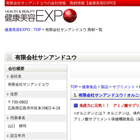
有限会社サンアンドユウの会社情報、商材情報【健康美容EXPO】
健康美容EXPO：TOP
> 有限会社サンアンドユウ 商材一覧
有限会社サンアンドユウ
会社概要
会社名
有限会社サンアンドユウ
TOP
>
健康食品
>
製品
>
サプリメント
>
住所
1.
有限会社サンアンドユウ / オルニ
〒730-0802
免疫力に元気！！ アミノ酸サプリ
広島県広島市中区本川町2-4-18
○オルニチンとは？ オルニチンは、体
代表者名
アミノ酸サプリメント保健機能食品（
山口 耕司
設立年月