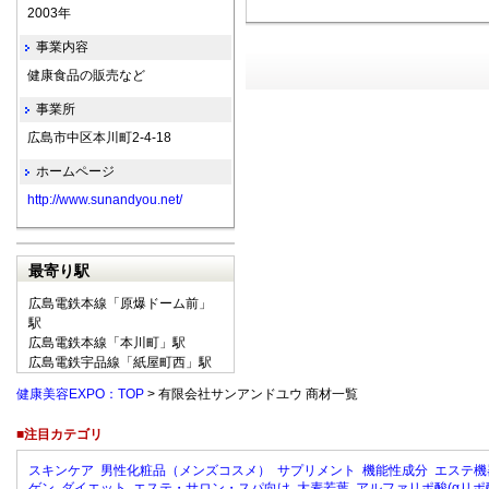
2003年
事業内容
健康食品の販売など
事業所
広島市中区本川町2-4-18
ホームページ
http://www.sunandyou.net/
最寄り駅
広島電鉄本線「原爆ドーム前」
駅
広島電鉄本線「本川町」駅
広島電鉄宇品線「紙屋町西」駅
健康美容EXPO：TOP
> 有限会社サンアンドユウ 商材一覧
■注目カテゴリ
スキンケア
男性化粧品（メンズコスメ）
サプリメント
機能性成分
エステ機
ゲン
ダイエット
エステ・サロン・スパ向け
大麦若葉
アルファリポ酸(αリポ