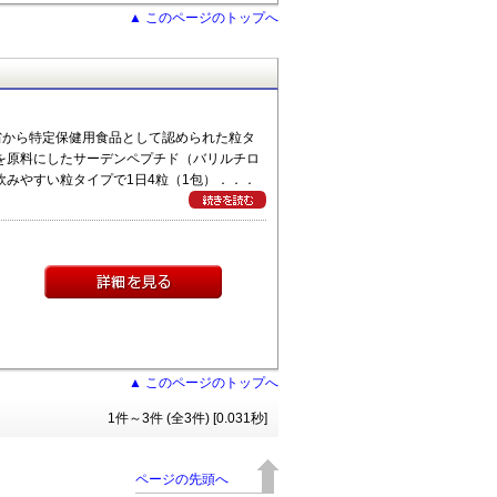
▲ このページのトップへ
省から特定保健用食品として認められた粒タ
質を原料にしたサーデンペプチド（バリルチロ
 飲みやすい粒タイプで1日4粒（1包）．．．
▲ このページのトップへ
1件～3件 (全3件) [0.031秒]
ページの先頭へ