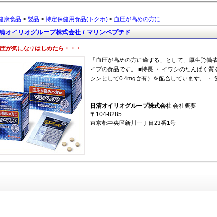
健康食品
>
製品
>
特定保健用食品(トクホ)
>
血圧が高めの方に
清オイリオグループ株式会社 / マリンペプチド
圧が気になりはじめたら・・・
「血圧が高めの方に適する」として、厚生労働
イプの食品です。 ■特長 ・ イワシのたんぱく
シンとして0.4mg含有）を配合しています。 ・
日清オイリオグループ株式会社
会社概要
〒104-8285
東京都中央区新川一丁目23番1号