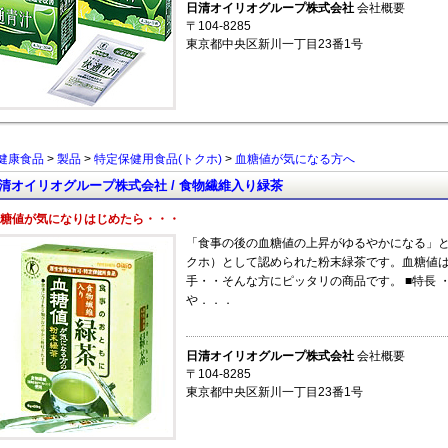
日清オイリオグループ株式会社
会社概要
〒104-8285
東京都中央区新川一丁目23番1号
健康食品
>
製品
>
特定保健用食品(トクホ)
>
血糖値が気になる方へ
清オイリオグループ株式会社 / 食物繊維入り緑茶
糖値が気になりはじめたら・・・
「食事の後の血糖値の上昇がゆるやかになる」
クホ）として認められた粉末緑茶です。血糖値
手・・そんな方にピッタリの商品です。 ■特長 
や．．．
日清オイリオグループ株式会社
会社概要
〒104-8285
東京都中央区新川一丁目23番1号