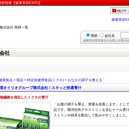
材情報【健康美容EXPO】
検討中
健康美容E
株式会社 商材一覧
商材
会社名
健康美容業界最大の企業と企業を結
会社
健康食品
>
製品
>
特定保健用食品(トクホ)
>
おなかの調子を整える
清オイリオグループ株式会社 / スキッと快通青汁
物繊維を強化したトクホの青汁
「お腹の調子を整え、便通を改善します」とし
品です。難消化性デキストリンを含むケール青汁で
ストリンや緑茶を配合して飲みやすくしました。 