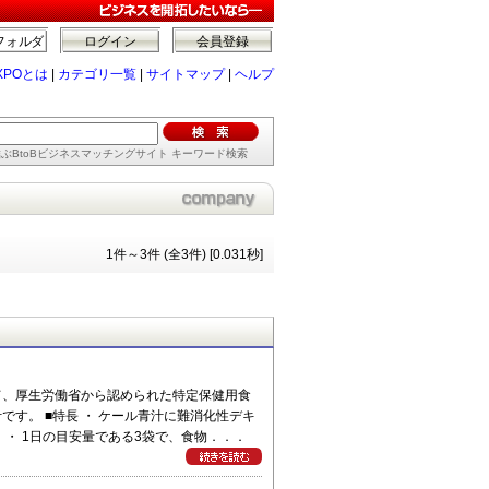
フォルダ
ログイン
会員登録
XPOとは
|
カテゴリ一覧
|
サイトマップ
|
ヘルプ
ぶBtoBビジネスマッチングサイト キーワード検索
1件～3件 (全3件) [0.031秒]
て、厚生労働省から認められた特定保健用食
す。 ■特長 ・ ケール青汁に難消化性デキ
・ 1日の目安量である3袋で、食物．．．