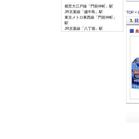
都営大江戸線「門前仲町」駅
JR京葉線「越中島」駅
TOP
>
東京メトロ東西線「門前仲町」
3.
日
駅
JR京葉線「八丁堀」駅
血