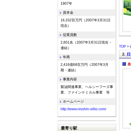
1907年
資本金
16,332百万円（2007年3月31日
現在）
従業員数
2,601名（2007年3月31日現在・
TOP
>
連結）
2.
日
年商
血
2,416億68百万円（2007年3月
期・連結）
事業内容
製油関連事業、ヘルシーフーズ事
業、ファインケミカル事業 等
ホームページ
http://www.nisshin-oillio.com/
最寄り駅