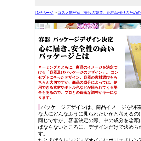
TOPページ
>
コスメ開発室（美容の製造、化粧品作りのため
ネーミングとともに、商品のイメージを決定づ
ける「容器及びパッケージのデザイン」。 コン
セプトにそったデザイン、容器の素材選びもも
ちろん大切ですが、商品の成分によっては、使
用できる素材やボトル色などが限られてくる場
合もあるので、プロとの綿密な調整がキーにな
ります。
パ
ッケージデザインは、商品イメージを明
な人にどんなふうに見られたいかと考えるの
同じですが、容器決定の際、中の成分を念頭
ばならないところに、デザインだけで決めら
す。
たとえばクレンジングオイルにポリエチレン