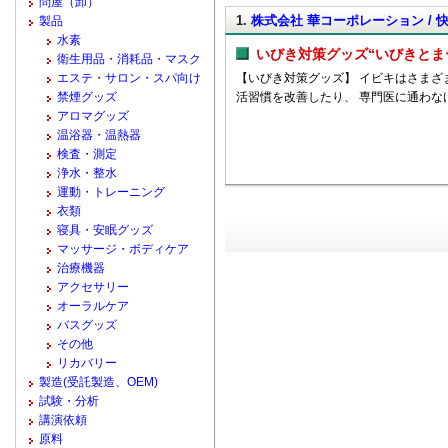
問屋（卸）
1.
株式会社 華コーポレーション / 
製品
水素
いびき対策グッズ“いびきとま
衛生用品・消耗品・マスク
エステ・サロン・スパ向け
【いびき対策グッズ】 イビキはさまざ
禁煙グッズ
活習慣を改善したり、 専門医に通わな
アロマグッズ
温浴器・温熱器
検査・測定
浄水・整水
運動・トレーニング
衣類
寝具・安眠グッズ
マッサージ・ボディケア
治療機器
アクセサリー
オーラルケア
バスグッズ
その他
リカバリー
製造(受託製造、OEM)
試験・分析
講演依頼
原料