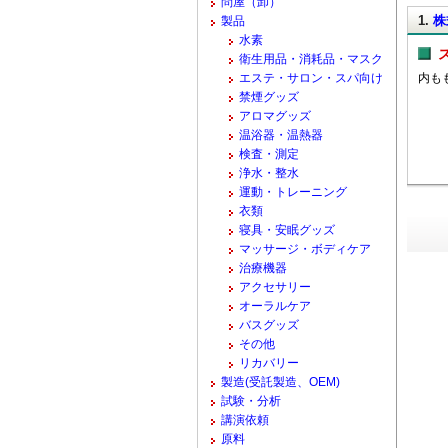
問屋（卸）
1.
株
製品
水素
衛生用品・消耗品・マスク
エステ・サロン・スパ向け
内も
禁煙グッズ
アロマグッズ
温浴器・温熱器
検査・測定
浄水・整水
運動・トレーニング
衣類
寝具・安眠グッズ
マッサージ・ボディケア
治療機器
アクセサリー
オーラルケア
バスグッズ
その他
リカバリー
製造(受託製造、OEM)
試験・分析
講演依頼
原料