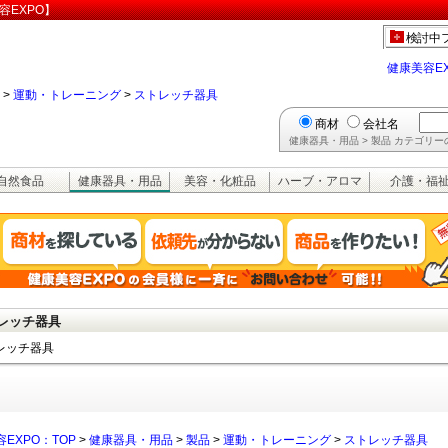
容EXPO】
検討中
健康美容E
>
運動・トレーニング
>
ストレッチ器具
商材
会社名
健康器具・用品 > 製品 カテゴリ
自然食品
健康器具・用品
美容・化粧品
ハーブ・アロマ
介護・福
レッチ器具
レッチ器具
EXPO：TOP
>
健康器具・用品
>
製品
>
運動・トレーニング
>
ストレッチ器具