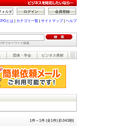
フォルダ
ログイン
会員登録
XPOとは
|
カテゴリ一覧
|
サイトマップ
|
ヘルプ
ーの中でキーワード検索
祉
団体・学会
ビジネス商材
1件～1件 (全1件) [0.043秒]