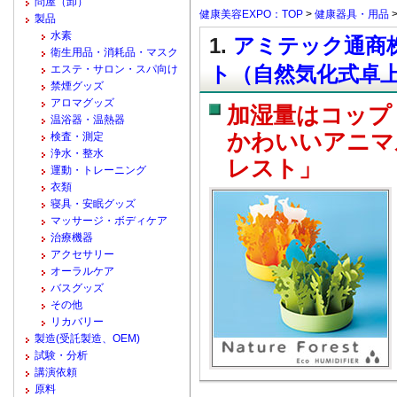
問屋（卸）
健康美容EXPO：TOP
>
健康器具・用品
製品
水素
1.
アミテック通商株
衛生用品・消耗品・マスク
ト（自然気化式卓
エステ・サロン・スパ向け
禁煙グッズ
アロマグッズ
加湿量はコップ
温浴器・温熱器
かわいいアニマ
検査・測定
浄水・整水
レスト」
運動・トレーニング
衣類
寝具・安眠グッズ
マッサージ・ボディケア
治療機器
アクセサリー
オーラルケア
バスグッズ
その他
リカバリー
製造(受託製造、OEM)
試験・分析
講演依頼
原料