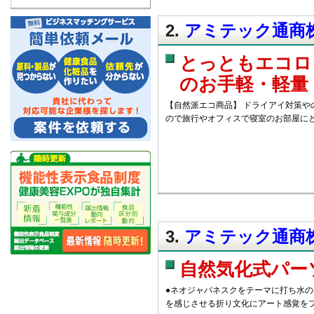
2.
アミテック通商株
とっともエコロ
のお手軽・軽量
【自然派エコ商品】 ドライアイ対策や
ので旅行やオフィスで寝室のお部屋に
3.
アミテック通商株
自然気化式パー
●ネオジャパネスクをテーマに打ち水の
を感じさせる折り文化にアート感覚を