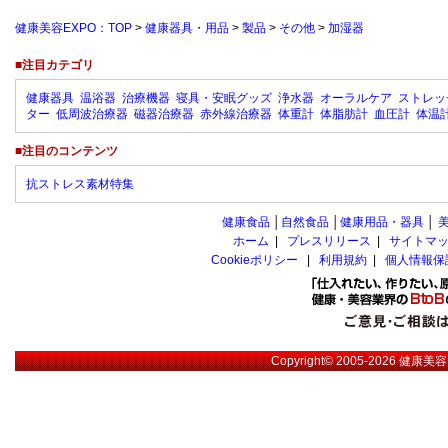
健康美容EXPO：TOP
>
健康器具・用品
>
製品
>
その他
>
加湿器
■注目カテゴリ
健康器具
温浴器
治療機器
寝具・安眠グッズ
浄水器
オーラルケア
ストレッ
ター
低周波治療器
磁器治療器
赤外線治療器
体重計
体脂肪計
血圧計
体温
■注目のコンテンツ
抗ストレス素材特集
健康食品
│
自然食品
│
健康用品・器具
│
ホーム
|
プレスリリース
|
サイトマ
Cookieポリシー
|
利用規約
|
個人情報保
Copyright© 2005-2026
健康美容