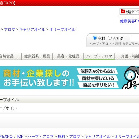
容EXPO】
検討中
健康美容E
>
アロマ
>
キャリアオイル
>
オリーブオイル
商材
会社名
ハーブ・アロマ > 原料 カテゴリ
自然食品
健康器具・用品
美容・化粧品
ハーブ・アロマ
介護・福
ーブオイル
ーブオイル
EXPO：TOP
>
ハーブ・アロマ
>
原料
>
アロマ
>
キャリアオイル
>
オリーブオイ