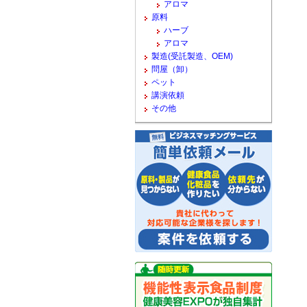
アロマ
原料
ハーブ
アロマ
製造(受託製造、OEM)
問屋（卸）
ペット
講演依頼
その他