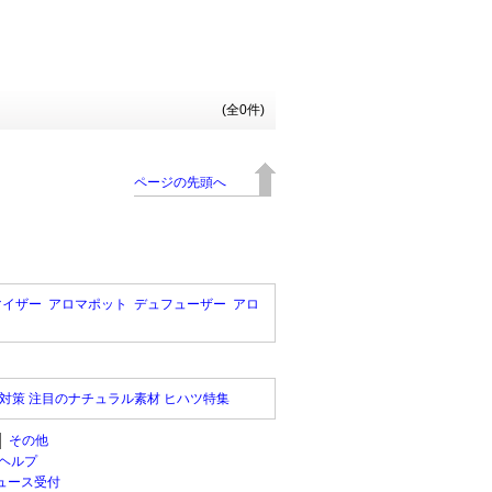
(全0件)
ページの先頭へ
マイザー
アロマポット
デュフューザー
アロ
対策 注目のナチュラル素材 ヒハツ特集
│
その他
ヘルプ
ュース受付