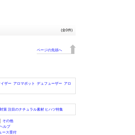
(全0件)
ページの先頭へ
マイザー
アロマポット
デュフューザー
アロ
対策 注目のナチュラル素材 ヒハツ特集
│
その他
ヘルプ
ュース受付