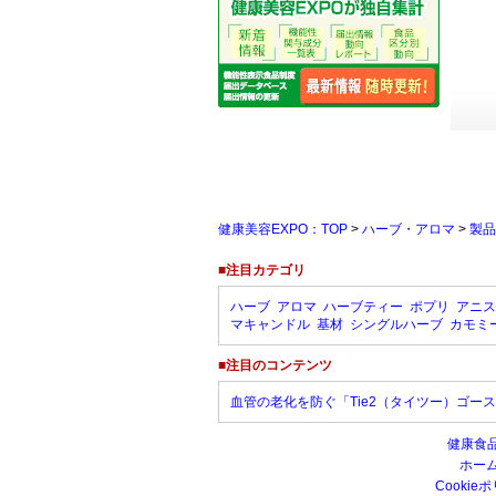
健康美容EXPO：TOP
>
ハーブ・アロマ
>
製品
■注目カテゴリ
ハーブ
アロマ
ハーブティー
ポプリ
アニス
マキャンドル
基材
シングルハーブ
カモミ
■注目のコンテンツ
血管の老化を防ぐ「Tie2（タイツー）ゴー
健康食
ホー
Cookie