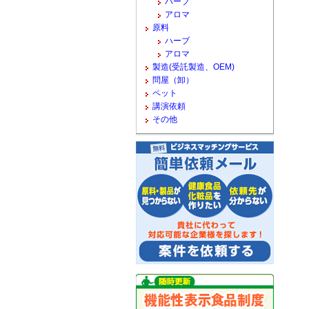
ハーブ
アロマ
原料
ハーブ
アロマ
製造(受託製造、OEM)
問屋（卸）
ペット
講演依頼
その他