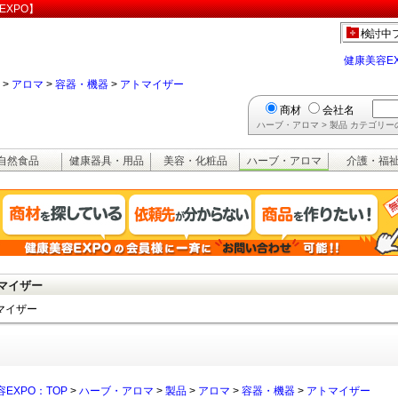
EXPO】
検討中
健康美容E
>
アロマ
>
容器・機器
>
アトマイザー
商材
会社名
ハーブ・アロマ > 製品 カテゴリ
自然食品
健康器具・用品
美容・化粧品
ハーブ・アロマ
介護・福
マイザー
マイザー
EXPO：TOP
>
ハーブ・アロマ
>
製品
>
アロマ
>
容器・機器
>
アトマイザー