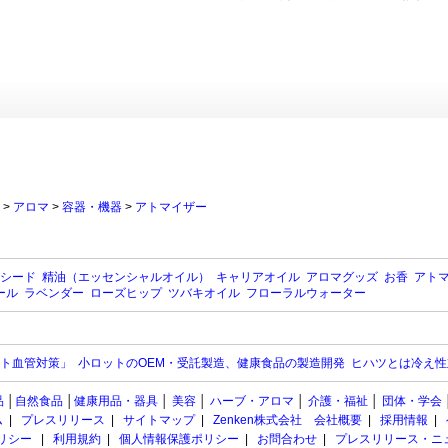
>
アロマ
>
容器・機器
>
アトマイザー
シード
精油（エッセンシャルオイル）
キャリアオイル
アロマグッズ
お香
アト
ール
ラベンダー
ローズヒップ
ツバキオイル
フローラルウォーター
スト血管対策」
小ロットのOEM・受託製造、健康食品の製造開発
ヒハツとは冷え性
品
│
自然食品
│
健康用品・器具
│
美容
│
ハーブ・アロマ
│
介護・福祉
│
団体・学会
ム
|
プレスリリース
|
サイトマップ
|
Zenken株式会社 会社概要
|
採用情報
|
ポリシー
|
利用規約
|
個人情報保護ポリシー
|
お問合わせ
|
プレスリリース・ニ