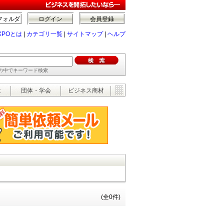
フォルダ
ログイン
会員登録
XPOとは
|
カテゴリ一覧
|
サイトマップ
|
ヘルプ
ーの中でキーワード検索
祉
団体・学会
ビジネス商材
(全0件)