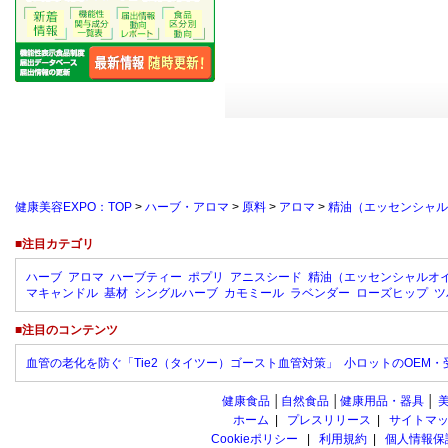
健康美容EXPO：TOP
>
ハーブ・アロマ
>
原料
>
アロマ
>
精油（エッセンシャル
■注目カテゴリ
ハーブ
アロマ
ハーブティー
ポプリ
アニスシード
精油（エッセンシャルオ
マキャンドル
基材
シングルハーブ
カモミール
ラベンダー
ローズヒップ
ツ
■注目のコンテンツ
血管の老化を防ぐ「Tie2（タイツー）ゴースト血管対策」
小ロットのOEM
健康食品
│
自然食品
│
健康用品・器具
│
ホーム
|
プレスリリース
|
サイトマ
Cookieポリシー
|
利用規約
|
個人情報保