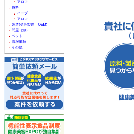
アロマ
原料
ハーブ
アロマ
製造(受託製造、OEM)
問屋（卸）
ペット
講演依頼
その他