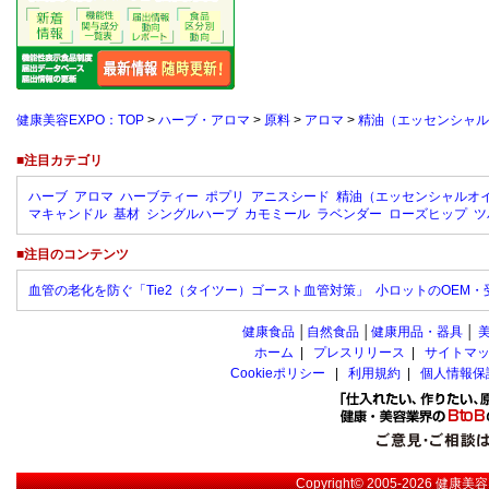
健康美容EXPO：TOP
>
ハーブ・アロマ
>
原料
>
アロマ
>
精油（エッセンシャル
■注目カテゴリ
ハーブ
アロマ
ハーブティー
ポプリ
アニスシード
精油（エッセンシャルオ
マキャンドル
基材
シングルハーブ
カモミール
ラベンダー
ローズヒップ
ツ
■注目のコンテンツ
血管の老化を防ぐ「Tie2（タイツー）ゴースト血管対策」
小ロットのOEM
健康食品
│
自然食品
│
健康用品・器具
│
ホーム
|
プレスリリース
|
サイトマ
Cookieポリシー
|
利用規約
|
個人情報保
Copyright© 2005-2026
健康美容