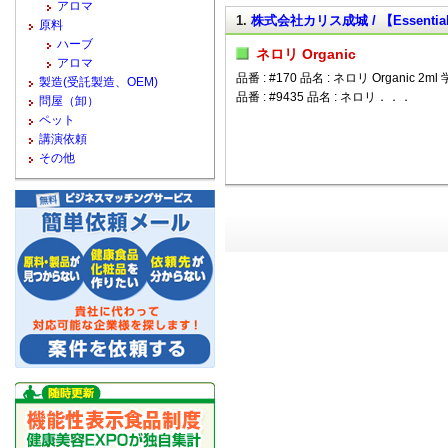
アロマ
1.
株式会社カリス成城 / 【Essential 
原料
ハーブ
ネロリ Organic
アロマ
品番 : #170 品名 : ネロリ Organic 2ml 学名
製造(受託製造、OEM)
品番 : #9435 品名 : ネロリ．．．
問屋（卸）
ペット
講演依頼
その他