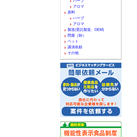
ハーブ
アロマ
原料
ハーブ
アロマ
製造(受託製造、OEM)
問屋（卸）
ペット
講演依頼
その他