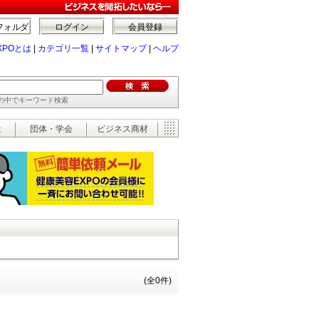
フォルダ
ログイン
会員登録
XPOとは
|
カテゴリ一覧
|
サイトマップ
|
ヘルプ
ーの中でキーワード検索
祉
団体・学会
ビジネス商材
(全0件)