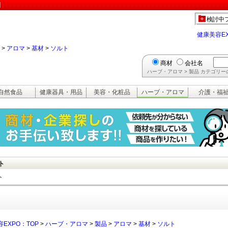
】
検討中
健康美容E
>
アロマ
>
基材
>
ソルト
商材
会社名
ハーブ・アロマ > 製品 カテゴリ
自然食品
健康器具・用品
美容・化粧品
ハーブ・アロマ
介護・福
ト
ト
EXPO：TOP
>
ハーブ・アロマ
>
製品
>
アロマ
>
基材
>
ソルト