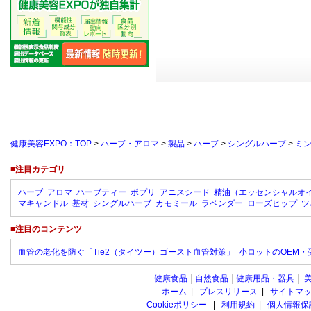
健康美容EXPO：TOP
>
ハーブ・アロマ
>
製品
>
ハーブ
>
シングルハーブ
>
ミ
■注目カテゴリ
ハーブ
アロマ
ハーブティー
ポプリ
アニスシード
精油（エッセンシャルオ
マキャンドル
基材
シングルハーブ
カモミール
ラベンダー
ローズヒップ
ツ
■注目のコンテンツ
血管の老化を防ぐ「Tie2（タイツー）ゴースト血管対策」
小ロットのOEM
健康食品
│
自然食品
│
健康用品・器具
│
ホーム
|
プレスリリース
|
サイトマ
Cookieポリシー
|
利用規約
|
個人情報保