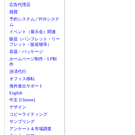
広告代理店
雑貨
予約システム／POSシステ
ム
イベント（展示会）関連
販促（パンフレット・リー
フレット・販促物等）
容器・パッケージ
ホームページ制作・LP制
作
決済代行
オフィス移転
海外進出サポート
English
中文 [Chinese]
デザイン
コピーライティング
サンプリング
アンケート＆市場調査