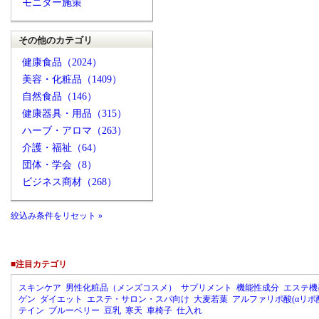
モニター施策
その他のカテゴリ
健康食品（2024）
美容・化粧品（1409）
自然食品（146）
健康器具・用品（315）
ハーブ・アロマ（263）
介護・福祉（64）
団体・学会（8）
ビジネス商材（268）
絞込み条件をリセット »
■注目カテゴリ
スキンケア
男性化粧品（メンズコスメ）
サプリメント
機能性成分
エステ機
ゲン
ダイエット
エステ・サロン・スパ向け
大麦若葉
アルファリポ酸(αリポ
テイン
ブルーベリー
豆乳
寒天
車椅子
仕入れ