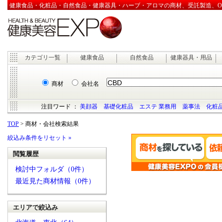
健康食品・化粧品・自然食品・健康器具・ハーブ・アロマの商材、受託製造、OEM
カテゴリ一覧
健康食品
自然食品
健康器具・用品
商材
会社名
注目ワード ：
美顔器
基礎化粧品
エステ 業務用
薬事法
化粧品
TOP
> 商材・会社検索結果
絞込み条件をリセット »
閲覧履歴
検討中フォルダ（0件）
最近見た商材情報（0件）
エリアで絞込み