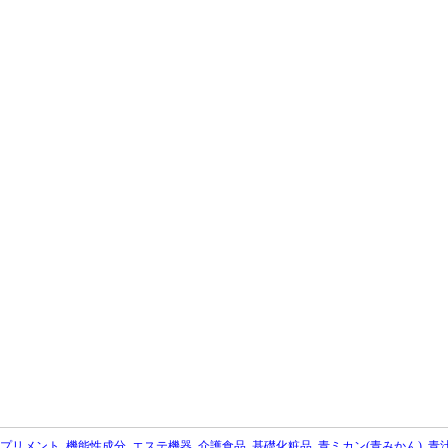
プリメント
機能性成分
エステ機器
介護食品
基礎化粧品
青ミカン(青みかん)
青汁