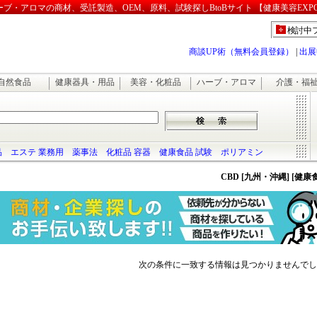
・アロマの商材、受託製造、OEM、原料、試験探しBtoBサイト 【健康美容EXP
検討中
商談UP術（無料会員登録）
|
出展
自然食品
健康器具・用品
美容・化粧品
ハーブ・アロマ
介護・福
品
エステ 業務用
薬事法
化粧品 容器
健康食品 試験
ポリアミン
CBD [九州・沖縄] [健
次の条件に一致する情報は見つかりませんでし