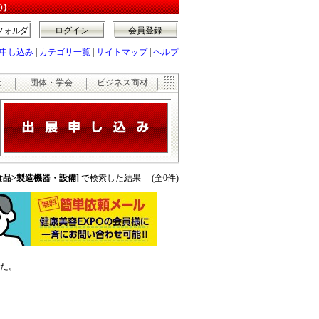
O】
フォルダ
ログイン
会員登録
申し込み
|
カテゴリ一覧
|
サイトマップ
|
ヘルプ
祉
団体・学会
ビジネス商材
康食品>製造機器・設備]
で検索した結果 (全0件)
た。