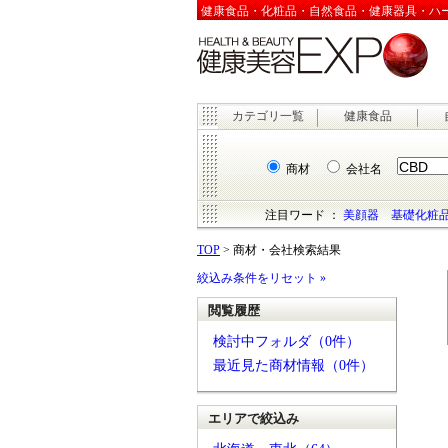
健康食品・化粧品・自然食品・健康器具・ハーブ
カテゴリ一覧
健康食品
商材
会社名
注目ワード ：
美顔器
基礎化粧
TOP
> 商材・会社検索結果
絞込み条件をリセット »
閲覧履歴
検討中フォルダ（0件）
最近見た商材情報（0件）
エリアで絞込み