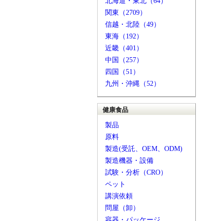
北海道・東北（64）
関東（2709）
信越・北陸（49）
東海（192）
近畿（401）
中国（257）
四国（51）
九州・沖縄（52）
健康食品
製品
原料
製造(受託、OEM、ODM)
製造機器・設備
試験・分析（CRO）
ペット
講演依頼
問屋（卸）
容器・パッケージ