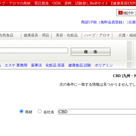
・アロマの商材、受託製造、OEM、原料、試験探しBtoBサイト 【健康美容EXP
検討中
商談UP術（無料会員登録）
|
出展
自然食品
健康器具・用品
美容・化粧品
ハーブ・アロマ
介護・福
品
エステ 業務用
薬事法
化粧品 容器
健康食品 試験
ポリアミン
CBD [九州・
次の条件に一致する情報は見つかりませんでし
商材
会社名