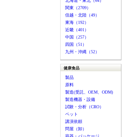
北海道・東北（64）
関東（2709）
信越・北陸（49）
東海（192）
近畿（401）
中国（257）
四国（51）
九州・沖縄（52）
健康食品
製品
原料
製造(受託、OEM、ODM)
製造機器・設備
試験・分析（CRO）
ペット
講演依頼
問屋（卸）
容器・パッケージ