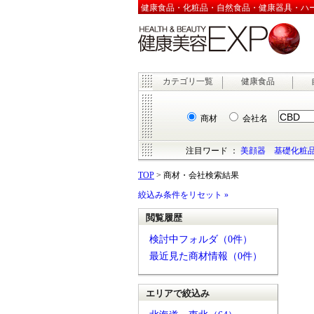
健康食品・化粧品・自然食品・健康器具・ハーブ
カテゴリ一覧
健康食品
商材
会社名
注目ワード ：
美顔器
基礎化粧
TOP
> 商材・会社検索結果
絞込み条件をリセット »
閲覧履歴
検討中フォルダ（0件）
最近見た商材情報（0件）
エリアで絞込み