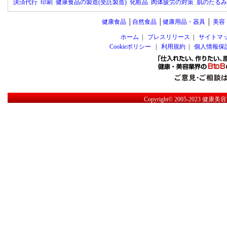
決済代行
印刷
健康食品の製造(受託製造)
化粧品
肉体疲労の対策
肌のたるみ
健康食品
│
自然食品
│
健康用品・器具
│
美容
ホーム
|
プレスリリース
|
サイトマ
Cookieポリシー
|
利用規約
|
個人情報保
Copyright© 2005-2023
健康美容