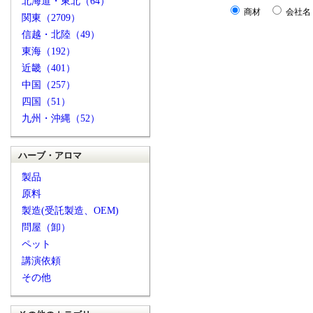
北海道・東北（64）
商材
会社名
関東（2709）
信越・北陸（49）
東海（192）
近畿（401）
中国（257）
四国（51）
九州・沖縄（52）
ハーブ・アロマ
製品
原料
製造(受託製造、OEM)
問屋（卸）
ペット
講演依頼
その他