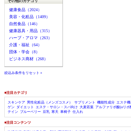
その他のカテゴリ
健康食品（2024）
美容・化粧品（1409）
自然食品（146）
健康器具・用品（315）
ハーブ・アロマ（263）
介護・福祉（64）
団体・学会（8）
ビジネス商材（268）
絞込み条件をリセット »
■注目カテゴリ
スキンケア
男性化粧品（メンズコスメ）
サプリメント
機能性成分
エステ機
ゲン
ダイエット
エステ・サロン・スパ向け
大麦若葉
アルファリポ酸(αリポ
テイン
ブルーベリー
豆乳
寒天
車椅子
仕入れ
■注目コンテンツ