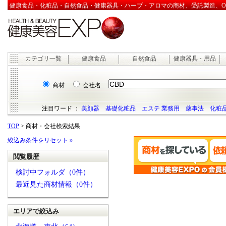
健康食品・化粧品・自然食品・健康器具・ハーブ・アロマの商材、受託製造、OEM
カテゴリ一覧
健康食品
自然食品
健康器具・用品
商材
会社名
注目ワード ：
美顔器
基礎化粧品
エステ 業務用
薬事法
化粧品
TOP
> 商材・会社検索結果
絞込み条件をリセット »
閲覧履歴
検討中フォルダ（0件）
最近見た商材情報（0件）
エリアで絞込み