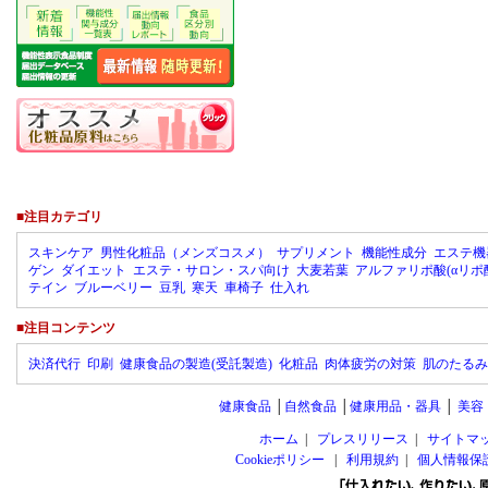
■注目カテゴリ
スキンケア
男性化粧品（メンズコスメ）
サプリメント
機能性成分
エステ機
ゲン
ダイエット
エステ・サロン・スパ向け
大麦若葉
アルファリポ酸(αリポ
テイン
ブルーベリー
豆乳
寒天
車椅子
仕入れ
■注目コンテンツ
決済代行
印刷
健康食品の製造(受託製造)
化粧品
肉体疲労の対策
肌のたるみ
健康食品
│
自然食品
│
健康用品・器具
│
美容
ホーム
|
プレスリリース
|
サイトマ
Cookieポリシー
|
利用規約
|
個人情報保