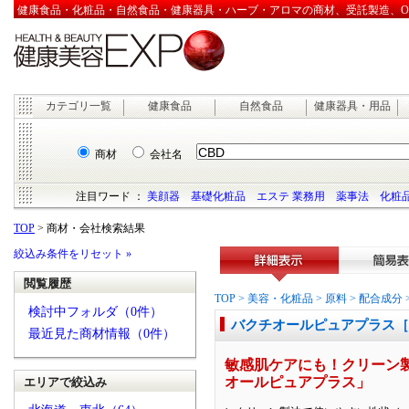
健康食品・化粧品・自然食品・健康器具・ハーブ・アロマの商材、受託製造、OEM
カテゴリ一覧
健康食品
自然食品
健康器具・用品
商材
会社名
注目ワード ：
美顔器
基礎化粧品
エステ 業務用
薬事法
化粧品
TOP
> 商材・会社検索結果
絞込み条件をリセット »
閲覧履歴
詳細表示
簡易表
TOP
>
美容・化粧品
>
原料
>
配合成分
検討中フォルダ（0件）
バクチオールピュアプラス［
最近見た商材情報（0件）
敏感肌ケアにも！クリーン
オールピュアプラス」
エリアで絞込み