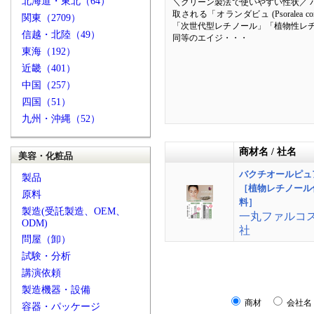
北海道・東北（64）
＼クリーン製法で使いやすい性状／ 
取される「オランダビュ (Psoralea c
関東（2709）
「次世代型レチノール」「植物性レチ
信越・北陸（49）
同等のエイジ・・・
東海（192）
近畿（401）
中国（257）
四国（51）
九州・沖縄（52）
商材名 / 社名
美容・化粧品
バクチオールピュ
製品
［植物レチノール
原料
料］
製造(受託製造、OEM、
一丸ファルコ
ODM)
社
問屋（卸）
試験・分析
講演依頼
製造機器・設備
商材
会社名
容器・パッケージ