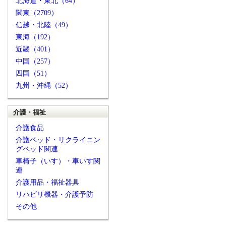
北海道・東北（64）
関東（2709）
信越・北陸（49）
東海（192）
近畿（401）
中国（257）
四国（51）
九州・沖縄（52）
介護・福祉
介護食品
介護ベッド・リクライニン
グベッド関連
車椅子（いす）・車いす関
連
介護用品・福祉器具
リハビリ機器・介護予防
その他