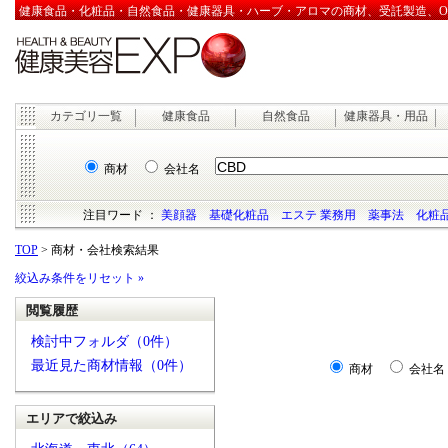
健康食品・化粧品・自然食品・健康器具・ハーブ・アロマの商材、受託製造、OEM
カテゴリ一覧
健康食品
自然食品
健康器具・用品
商材
会社名
注目ワード ：
美顔器
基礎化粧品
エステ 業務用
薬事法
化粧品
TOP
> 商材・会社検索結果
絞込み条件をリセット »
閲覧履歴
検討中フォルダ（0件）
最近見た商材情報（0件）
商材
会社名
エリアで絞込み