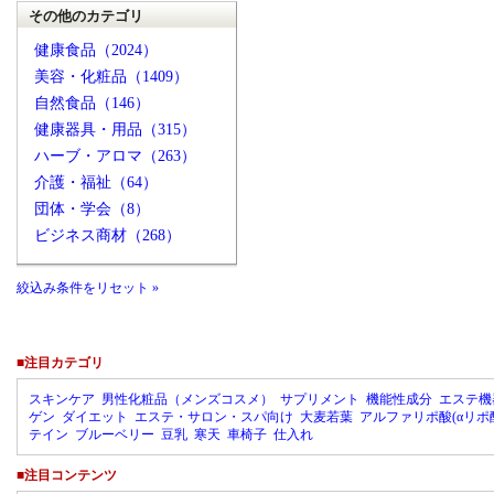
その他のカテゴリ
健康食品（2024）
美容・化粧品（1409）
自然食品（146）
健康器具・用品（315）
ハーブ・アロマ（263）
介護・福祉（64）
団体・学会（8）
ビジネス商材（268）
絞込み条件をリセット »
■注目カテゴリ
スキンケア
男性化粧品（メンズコスメ）
サプリメント
機能性成分
エステ機
ゲン
ダイエット
エステ・サロン・スパ向け
大麦若葉
アルファリポ酸(αリポ
テイン
ブルーベリー
豆乳
寒天
車椅子
仕入れ
■注目コンテンツ