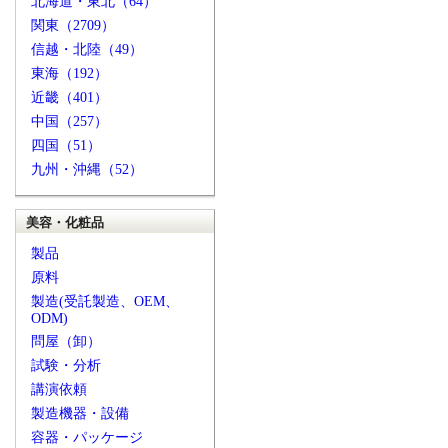
北海道・東北（64）
関東（2709）
信越・北陸（49）
東海（192）
近畿（401）
中国（257）
四国（51）
九州・沖縄（52）
美容・化粧品
製品
原料
製造(受託製造、OEM、
ODM)
問屋（卸）
試験・分析
講演依頼
製造機器・設備
容器・パッケージ