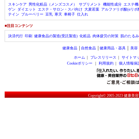
スキンケア
男性化粧品（メンズコスメ）
サプリメント
機能性成分
エステ機
ゲン
ダイエット
エステ・サロン・スパ向け
大麦若葉
アルファリポ酸(αリポ
テイン
ブルーベリー
豆乳
寒天
車椅子
仕入れ
■注目コンテンツ
決済代行
印刷
健康食品の製造(受託製造)
化粧品
肉体疲労の対策
肌のたるみ
健康食品
│
自然食品
│
健康用品・器具
│
美容
ホーム
|
プレスリリース
|
サイトマ
Cookieポリシー
|
利用規約
|
個人情報保
Copyright© 2005-2023
健康美容