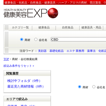
健康食品・化粧品・自然食品・健康器具・ハーブ・アロマの商材、受託製造、OEM
カテゴリ一覧
健康食品
自然食品
健康器具・用品
商材
会社名
注目ワード ：
美顔器
基礎化粧品
エステ 業務用
薬事法
化粧品
TOP
> 商材・会社検索結果
絞込み条件をリセット »
閲覧履歴
検討中フォルダ（0件）
最近見た商材情報（0件）
商材
会社名
エリアで絞込み