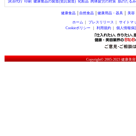
決済代行
印刷
健康食品の製造(受託製造)
化粧品
肉体疲労の対策
肌のたるみ
健康食品
│
自然食品
│
健康用品・器具
│
美容
ホーム
|
プレスリリース
|
サイトマ
Cookieポリシー
|
利用規約
|
個人情報保
Copyright© 2005-2023
健康美容