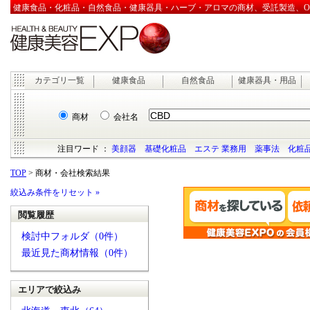
健康食品・化粧品・自然食品・健康器具・ハーブ・アロマの商材、受託製造、OEM
カテゴリ一覧
健康食品
自然食品
健康器具・用品
商材
会社名
注目ワード ：
美顔器
基礎化粧品
エステ 業務用
薬事法
化粧品
TOP
> 商材・会社検索結果
絞込み条件をリセット »
閲覧履歴
検討中フォルダ（0件）
最近見た商材情報（0件）
エリアで絞込み