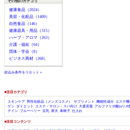
その他のカテゴリ
健康食品（2024）
美容・化粧品（1409）
自然食品（146）
健康器具・用品（315）
ハーブ・アロマ（263）
介護・福祉（64）
団体・学会（8）
ビジネス商材（268）
絞込み条件をリセット »
■注目カテゴリ
スキンケア
男性化粧品（メンズコスメ）
サプリメント
機能性成分
エステ機
ゲン
ダイエット
エステ・サロン・スパ向け
大麦若葉
アルファリポ酸(αリポ
テイン
ブルーベリー
豆乳
寒天
車椅子
仕入れ
■注目コンテンツ