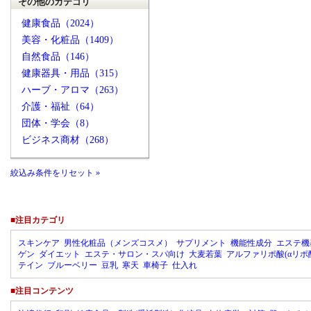
その他のカテゴリ
健康食品（2024）
美容・化粧品（1409）
自然食品（146）
健康器具・用品（315）
ハーブ・アロマ（263）
介護・福祉（64）
団体・学会（8）
ビジネス商材（268）
絞込み条件をリセット »
■注目カテゴリ
スキンケア
男性化粧品（メンズコスメ）
サプリメント
機能性成分
エステ機
ゲン
ダイエット
エステ・サロン・スパ向け
大麦若葉
アルファリポ酸(αリポ
テイン
ブルーベリー
豆乳
寒天
車椅子
仕入れ
■注目コンテンツ