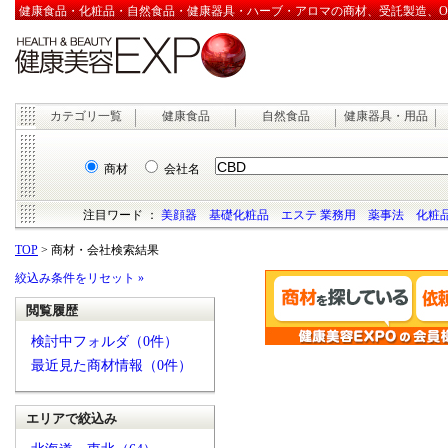
健康食品・化粧品・自然食品・健康器具・ハーブ・アロマの商材、受託製造、OEM
カテゴリ一覧
健康食品
自然食品
健康器具・用品
商材
会社名
注目ワード ：
美顔器
基礎化粧品
エステ 業務用
薬事法
化粧品
TOP
> 商材・会社検索結果
絞込み条件をリセット »
閲覧履歴
検討中フォルダ（0件）
最近見た商材情報（0件）
エリアで絞込み