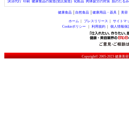
決済代行
印刷
健康食品の製造(受託製造)
化粧品
肉体疲労の対策
肌のたるみ
健康食品
│
自然食品
│
健康用品・器具
│
美容
ホーム
|
プレスリリース
|
サイトマ
Cookieポリシー
|
利用規約
|
個人情報保
Copyright© 2005-2023
健康美容